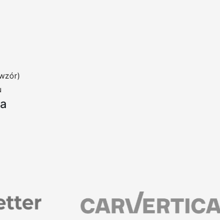
wzór)
u
ia