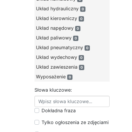
Układ hydrauliczny
0
Układ kierowniczy
0
Układ napędowy
0
Układ paliwowy
0
Układ pneumatyczny
0
Układ wydechowy
0
Układ zawieszenia
0
Wyposażenie
0
Słowa kluczowe:
Dokładna fraza
Tylko ogłoszenia ze zdjęciami