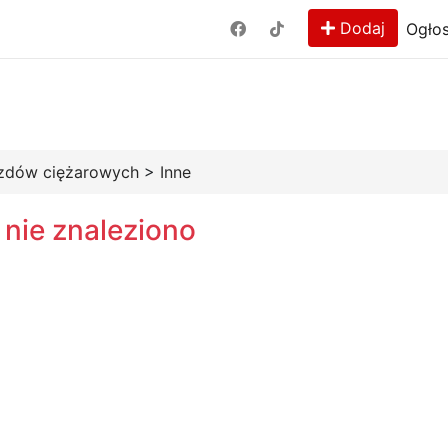
Dodaj
Ogłos
azdów ciężarowych
>
Inne
 nie znaleziono