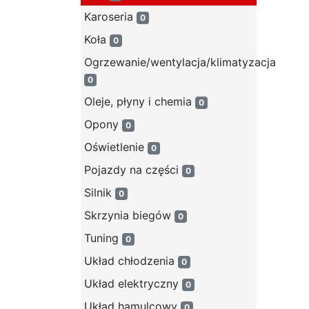
Karoseria
0
Koła
0
Ogrzewanie/wentylacja/klimatyzacja
0
Oleje, płyny i chemia
0
Opony
0
Oświetlenie
0
Pojazdy na części
0
Silnik
0
Skrzynia biegów
0
Tuning
0
Układ chłodzenia
0
Układ elektryczny
0
Układ hamulcowy
0