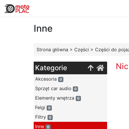
Inne
Strona główna
>
Części
>
Części do poj
Nic
Kategorie
Akcesoria
0
Sprzęt car audio
0
Elementy wnętrza
0
Felgi
0
Filtry
0
Inne
0