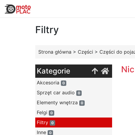
Filtry
Strona główna
>
Części
>
Części do poja
Nic
Kategorie
Akcesoria
0
Sprzęt car audio
0
Elementy wnętrza
0
Felgi
0
Filtry
0
Inne
0