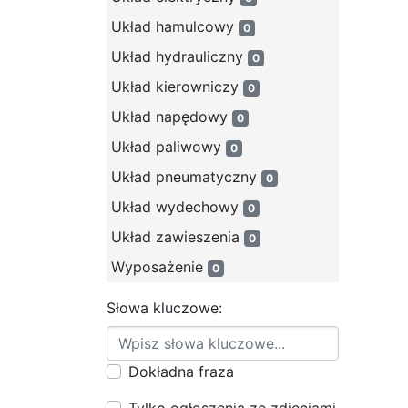
Układ hamulcowy
0
Układ hydrauliczny
0
Układ kierowniczy
0
Układ napędowy
0
Układ paliwowy
0
Układ pneumatyczny
0
Układ wydechowy
0
Układ zawieszenia
0
Wyposażenie
0
Słowa kluczowe:
Dokładna fraza