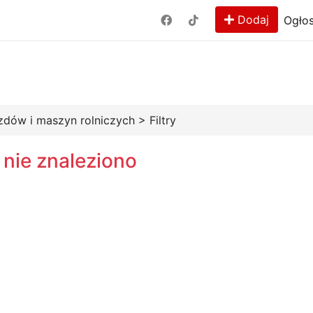
Dodaj
Ogłos
zdów i maszyn rolniczych
>
Filtry
 nie znaleziono