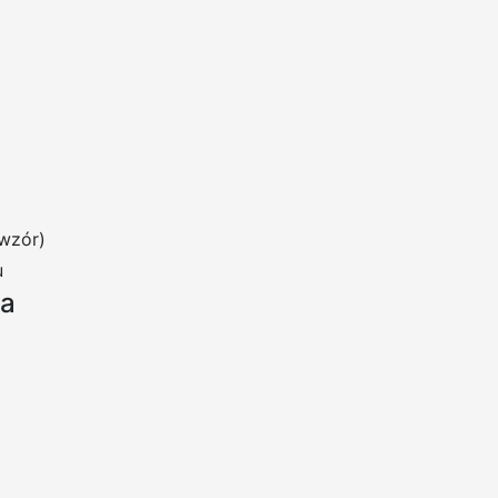
wzór)
u
ia