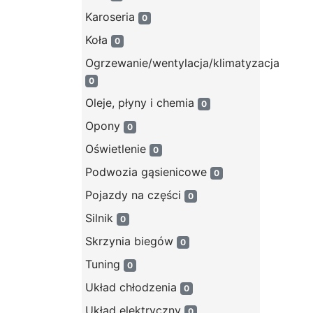
Karoseria
0
Koła
0
Ogrzewanie/wentylacja/klimatyzacja
0
Oleje, płyny i chemia
0
Opony
0
Oświetlenie
0
Podwozia gąsienicowe
0
Pojazdy na części
0
Silnik
0
Skrzynia biegów
0
Tuning
0
Układ chłodzenia
0
Układ elektryczny
0