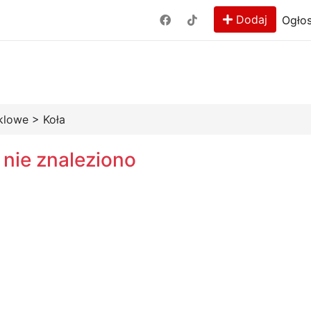
Dodaj
Ogłos
klowe
>
Koła
 nie znaleziono