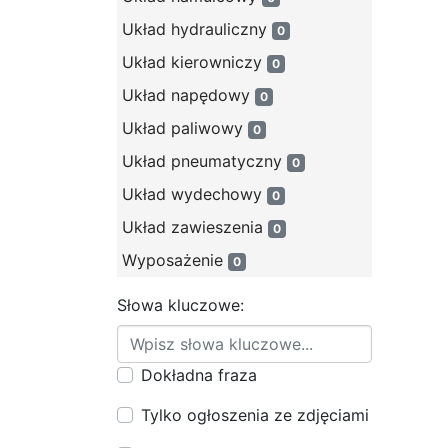
Układ hydrauliczny
0
Układ kierowniczy
0
Układ napędowy
0
Układ paliwowy
0
Układ pneumatyczny
0
Układ wydechowy
0
Układ zawieszenia
0
Wyposażenie
0
Słowa kluczowe:
Dokładna fraza
Tylko ogłoszenia ze zdjęciami