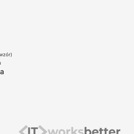
wzór)
u
ia