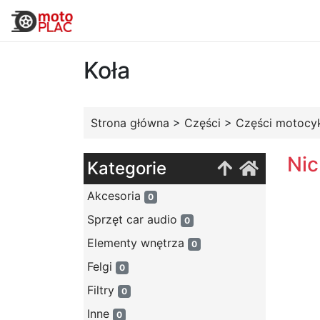
Koła
Strona główna
>
Części
>
Części motocy
Nic
Kategorie
Akcesoria
0
Sprzęt car audio
0
Elementy wnętrza
0
Felgi
0
Filtry
0
Inne
0