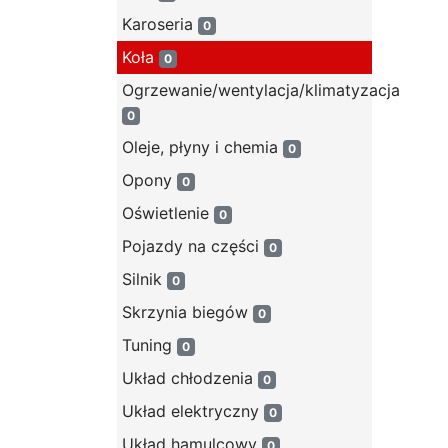
Karoseria
0
Koła
0
Ogrzewanie/wentylacja/klimatyzacja
0
Oleje, płyny i chemia
0
Opony
0
Oświetlenie
0
Pojazdy na części
0
Silnik
0
Skrzynia biegów
0
Tuning
0
Układ chłodzenia
0
Układ elektryczny
0
Układ hamulcowy
0