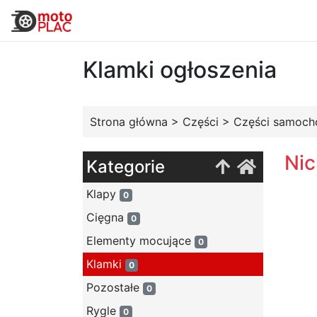
Klamki ogłoszenia
Strona główna
>
Części
>
Części samoc
Nic
Kategorie
Klapy
0
Cięgna
0
Elementy mocujące
0
Klamki
0
Pozostałe
0
Rygle
0