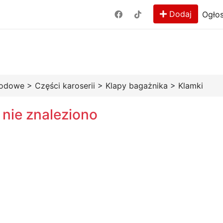
Dodaj
Ogłos
hodowe
>
Części karoserii
>
Klapy bagażnika
>
Klamki
 nie znaleziono