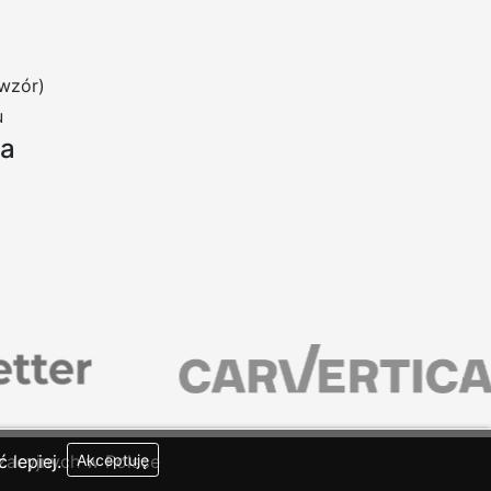
wzór)
u
ia
 lepiej.
zacyjnych w Polsce
Akceptuję