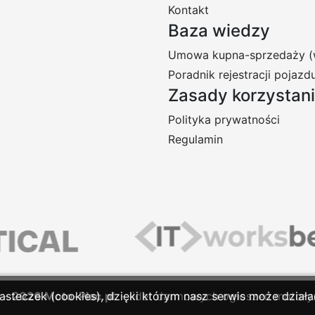
Kontakt
Baza wiedzy
Umowa kupna-sprzedaży (
Poradnik rejestracji pojazd
Zasady korzystan
Polityka prywatności
Regulamin
asteczek (cookies), dzięki którym nasz serwis może działać
-
2026
Moto-Plac.pl
- lider darmowych ogłoszeń motory