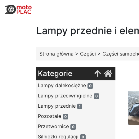
Lampy przednie i ele
Strona główna
>
Części
>
Części samoc
Kategorie
Lampy dalekosiężne
0
Lampy przeciwmgielne
0
Lampy przednie
1
Pozostałe
0
Przetwornice
0
Silniczki regulacji
0