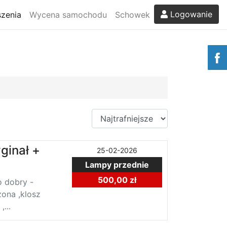
Logowanie
zenia
Wycena samochodu
Schowek
ginał +
25-02-2026
Lampy przednie
500,00 zł
o dobry -
ona ,klosz
...