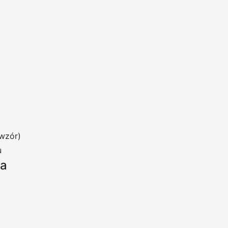
wzór)
u
ia