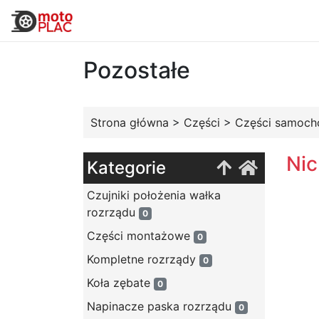
Pozostałe
Strona główna
>
Części
>
Części samoc
Nic
Kategorie
Czujniki położenia wałka
rozrządu
0
Części montażowe
0
Kompletne rozrządy
0
Koła zębate
0
Napinacze paska rozrządu
0