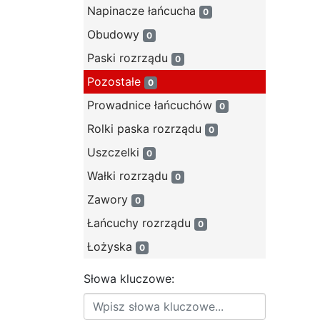
Napinacze łańcucha
0
Obudowy
0
Paski rozrządu
0
Pozostałe
0
Prowadnice łańcuchów
0
Rolki paska rozrządu
0
Uszczelki
0
Wałki rozrządu
0
Zawory
0
Łańcuchy rozrządu
0
Łożyska
0
Słowa kluczowe: