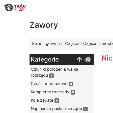
Zawory
Strona główna
>
Części
>
Części samoc
Nic
Kategorie
Czujniki położenia wałka
rozrządu
0
Części montażowe
0
Kompletne rozrządy
0
Koła zębate
0
Napinacze paska rozrządu
0