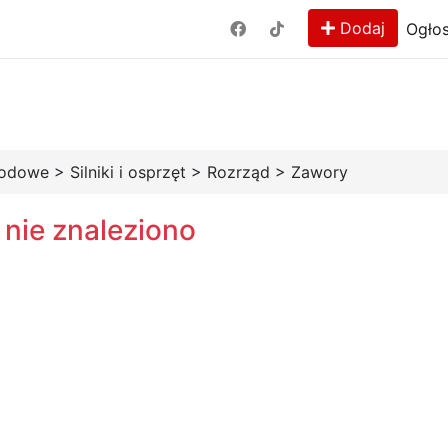
Dodaj
Ogłos
hodowe
>
Silniki i osprzęt
>
Rozrząd
>
Zawory
 nie znaleziono