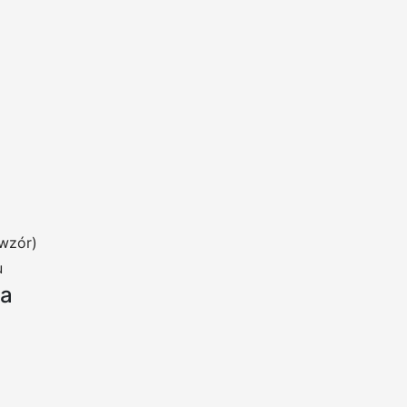
wzór)
u
ia