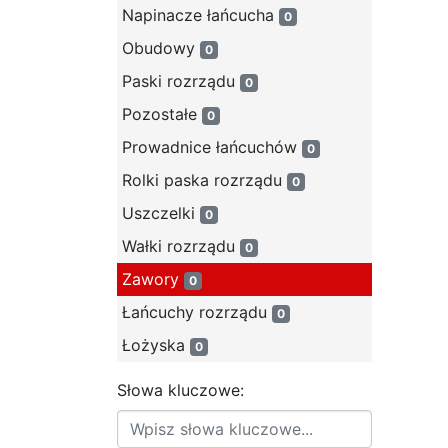
Napinacze łańcucha
0
Obudowy
0
Paski rozrządu
0
Pozostałe
0
Prowadnice łańcuchów
0
Rolki paska rozrządu
0
Uszczelki
0
Wałki rozrządu
0
Zawory
0
Łańcuchy rozrządu
0
Łożyska
0
Słowa kluczowe: