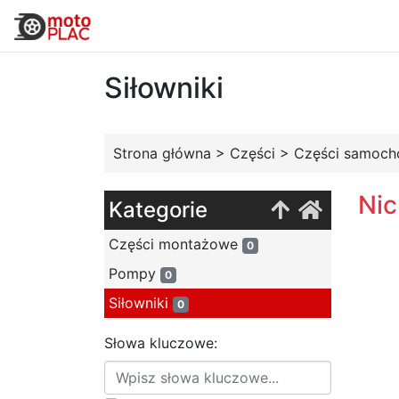
Siłowniki
Strona główna
>
Części
>
Części samoc
Nic
Kategorie
Części montażowe
0
Pompy
0
Siłowniki
0
Słowa kluczowe: