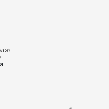
wzór)
u
ia