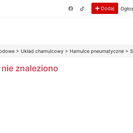
Dodaj
Ogłos
hodowe
>
Układ chamulcowy
>
Hamulce pneumatyczne
>
S
 nie znaleziono