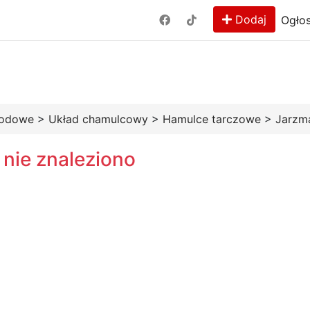
Dodaj
Ogłos
hodowe
>
Układ chamulcowy
>
Hamulce tarczowe
>
Jarzm
 nie znaleziono