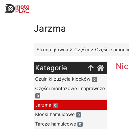
Jarzma
Strona główna
>
Części
>
Części samoc
Nic
Kategorie
Czujniki zużycia klocków
0
Części montażowe i naprawcze
0
Jarzma
0
Klocki hamulcowe
0
Tarcze hamulcowe
0