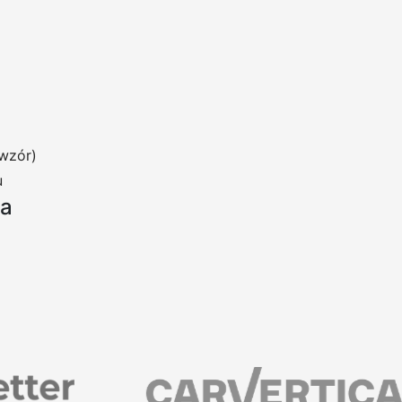
wzór)
u
ia