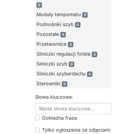
0
Moduły tempomatu
0
Podnośniki szyb
0
Pozostałe
0
Przetwornice
0
Silniczki regulacji fotela
0
Silniczki szyb
0
Silniczki szyberdachu
0
Sterowniki
0
Słowa kluczowe:
Dokładna fraza
Tylko ogłoszenia ze zdjęciami