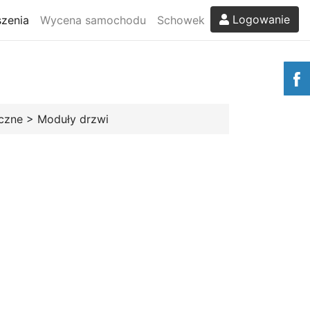
Logowanie
zenia
Wycena samochodu
Schowek
czne
>
Moduły drzwi