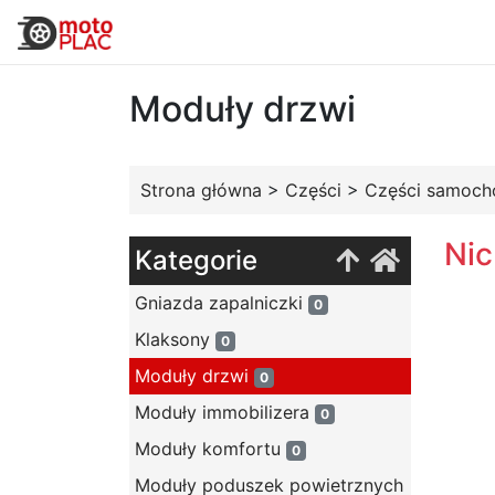
Moduły drzwi
Strona główna
>
Części
>
Części samoc
Nic
Kategorie
Gniazda zapalniczki
0
Klaksony
0
Moduły drzwi
0
Moduły immobilizera
0
Moduły komfortu
0
Moduły poduszek powietrznych