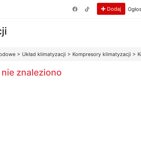
Dodaj
Ogłos
ji
hodowe
>
Układ klimatyzacji
>
Kompresory klimatyzacji
>
K
 nie znaleziono