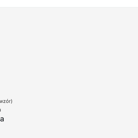
wzór)
u
ia