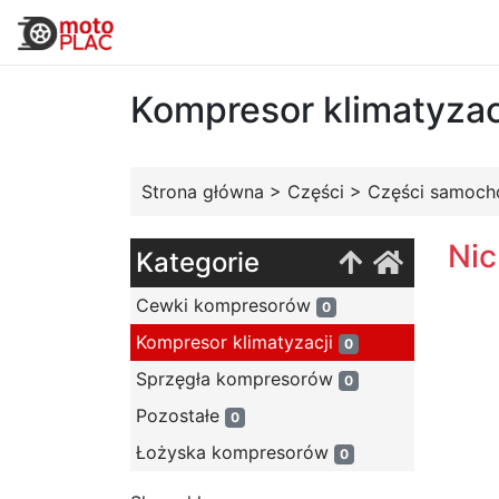
Kompresor klimatyzac
Strona główna
>
Części
>
Części samoc
Nic
Kategorie
Cewki kompresorów
0
Kompresor klimatyzacji
0
Sprzęgła kompresorów
0
Pozostałe
0
Łożyska kompresorów
0