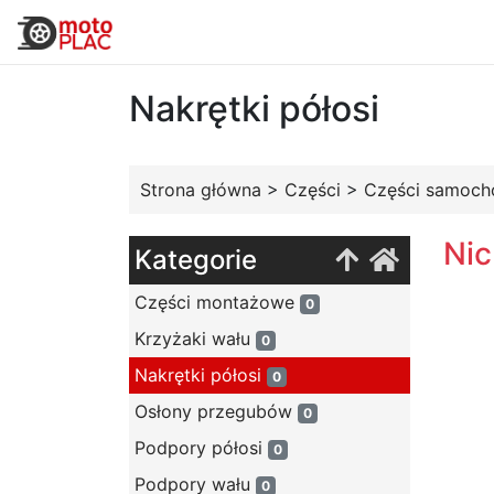
Nakrętki półosi
Strona główna
>
Części
>
Części samoc
Nic
Kategorie
Części montażowe
0
Krzyżaki wału
0
Nakrętki półosi
0
Osłony przegubów
0
Podpory półosi
0
Podpory wału
0