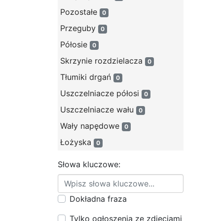
Pozostałe
0
Przeguby
0
Półosie
0
Skrzynie rozdzielacza
0
Tłumiki drgań
0
Uszczelniacze półosi
0
Uszczelniacze wału
0
Wały napędowe
0
Łożyska
0
Słowa kluczowe:
Dokładna fraza
Tylko ogłoszenia ze zdjęciami