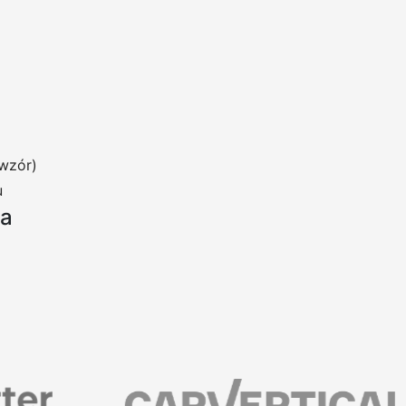
wzór)
u
ia