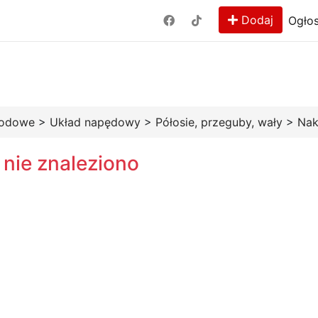
Dodaj
Ogłos
hodowe
>
Układ napędowy
>
Półosie, przeguby, wały
>
Nak
 nie znaleziono