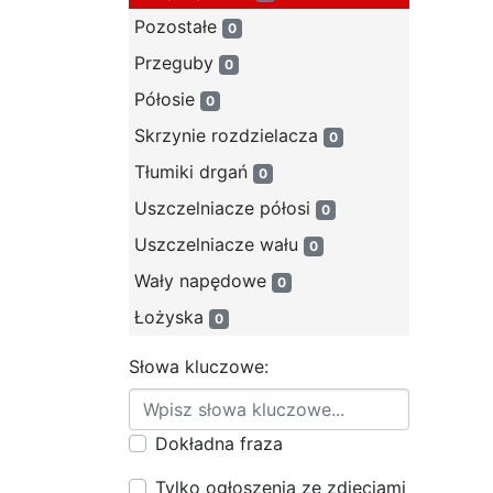
Pozostałe
0
Przeguby
0
Półosie
0
Skrzynie rozdzielacza
0
Tłumiki drgań
0
Uszczelniacze półosi
0
Uszczelniacze wału
0
Wały napędowe
0
Łożyska
0
Słowa kluczowe:
Dokładna fraza
Tylko ogłoszenia ze zdjęciami