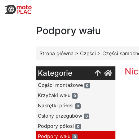
Podpory wału
Strona główna
>
Części
>
Części samoc
Nic
Kategorie
Części montażowe
0
Krzyżaki wału
0
Nakrętki półosi
0
Osłony przegubów
0
Podpory półosi
0
Podpory wału
0