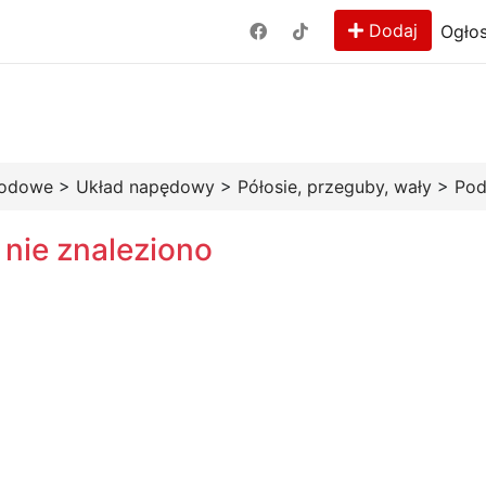
Dodaj
Ogłos
hodowe
>
Układ napędowy
>
Półosie, przeguby, wały
>
Pod
 nie znaleziono