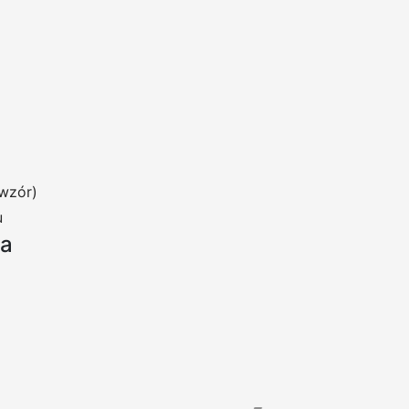
wzór)
u
ia