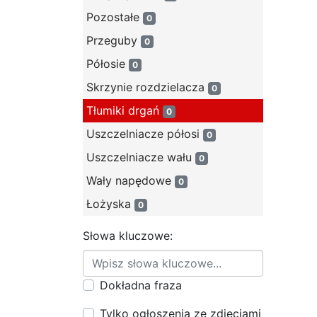
Pozostałe
0
Przeguby
0
Półosie
0
Skrzynie rozdzielacza
0
Tłumiki drgań
0
Uszczelniacze półosi
0
Uszczelniacze wału
0
Wały napędowe
0
Łożyska
0
Słowa kluczowe:
Dokładna fraza
Tylko ogłoszenia ze zdjęciami