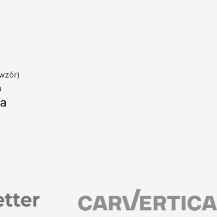
wzór)
u
ia