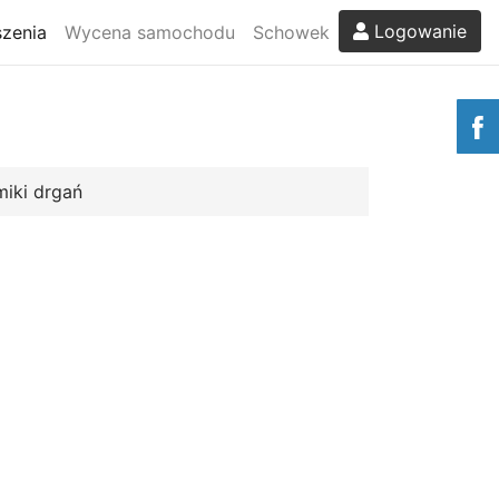
Logowanie
zenia
Wycena samochodu
Schowek
miki drgań