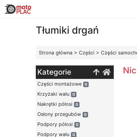
Tłumiki drgań
Strona główna
>
Części
>
Części samoc
Nic
Kategorie
Części montażowe
0
Krzyżaki wału
0
Nakrętki półosi
0
Osłony przegubów
0
Podpory półosi
0
Podpory wału
0