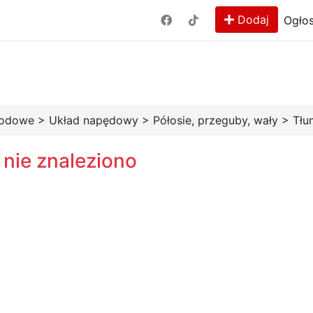
Dodaj
Ogłos
hodowe
>
Układ napędowy
>
Półosie, przeguby, wały
>
Tłu
 nie znaleziono