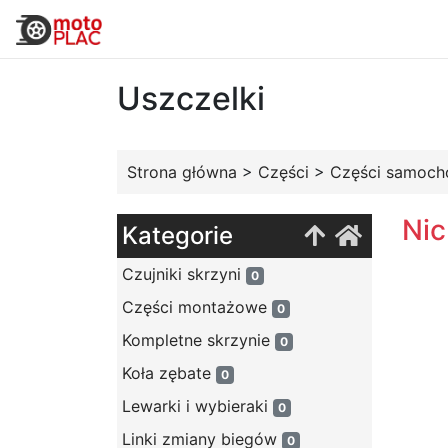
Uszczelki
Strona główna
>
Części
>
Części samoc
Nic
Kategorie
Czujniki skrzyni
0
Części montażowe
0
Kompletne skrzynie
0
Koła zębate
0
Lewarki i wybieraki
0
Linki zmiany biegów
0