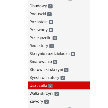
Obudowy
0
Poduszki
0
Pozostałe
0
Przewody
0
Przełączniki
0
Reduktory
0
Skrzynie rozdzielacza
0
Smarowanie
0
Sterowniki skrzyni
0
Synchronizatory
0
Uszczelki
0
Wałki skrzyni
0
Zawory
0