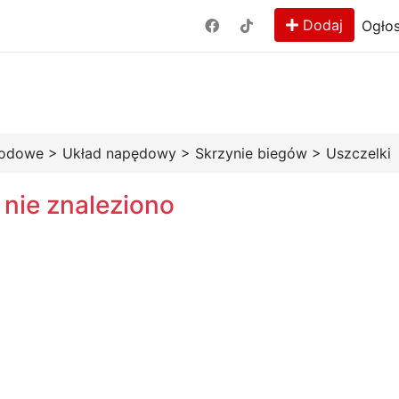
Dodaj
Ogłos
hodowe
>
Układ napędowy
>
Skrzynie biegów
>
Uszczelki
 nie znaleziono