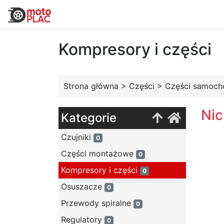
Kompresory i części
Strona główna
>
Części
>
Części samoc
Nic
Kategorie
Czujniki
0
Części montażowe
0
Kompresory i części
0
Osuszacze
0
Przewody spiralne
0
Regulatory
0