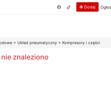
Dodaj
Ogłos
hodowe
>
Układ pneumatyczny
>
Kompresory i części
 nie znaleziono