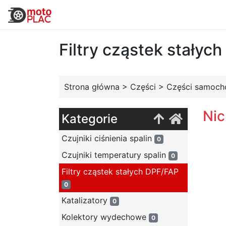
Filtry cząstek stałyc
Strona główna
>
Części
>
Części samoc
Nic
Kategorie
Czujniki ciśnienia spalin
0
Czujniki temperatury spalin
0
Filtry cząstek stałych DPF/FAP
0
Katalizatory
0
Kolektory wydechowe
0