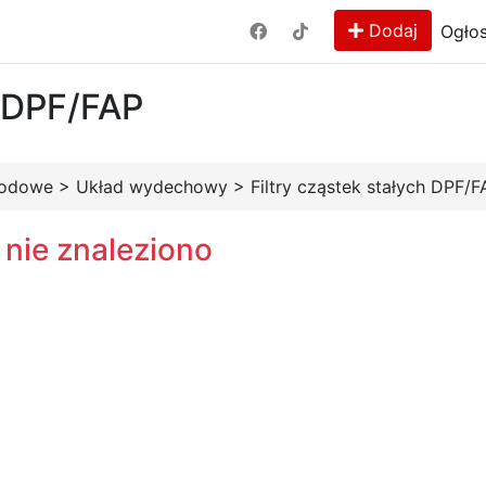
Dodaj
Ogłos
h DPF/FAP
hodowe
>
Układ wydechowy
>
Filtry cząstek stałych DPF/F
 nie znaleziono