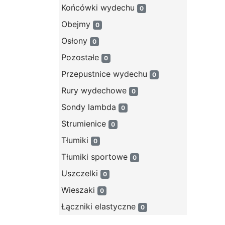
Końcówki wydechu
0
Obejmy
0
Osłony
0
Pozostałe
0
Przepustnice wydechu
0
Rury wydechowe
0
Sondy lambda
0
Strumienice
0
Tłumiki
0
Tłumiki sportowe
0
Uszczelki
0
Wieszaki
0
Łączniki elastyczne
0