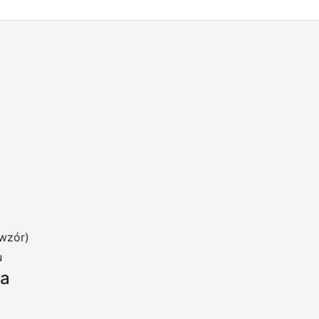
wzór)
u
ia