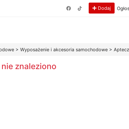
Dodaj
Ogłos
hodowe
>
Wyposażenie i akcesoria samochodowe
>
Apteczk
 nie znaleziono