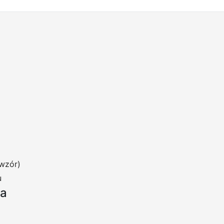
wzór)
u
ia