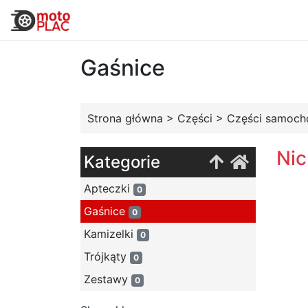
Gaśnice
Strona główna
>
Części
>
Części samoc
Nic
Kategorie
Apteczki
0
Gaśnice
0
Kamizelki
0
Trójkąty
0
Zestawy
0