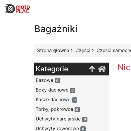
Bagażniki
Strona główna
>
Części
>
Części samoc
Nic
Kategorie
Bazowe
0
Boxy dachowe
0
Kosze dachowe
0
Torby, pokrowce
0
Uchwyty narciarskie
0
Uchwyty rowerowe
0