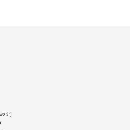
wzór)
u