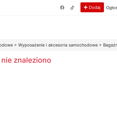
Dodaj
Ogłos
hodowe
>
Wyposażenie i akcesoria samochodowe
>
Bagażn
 nie znaleziono