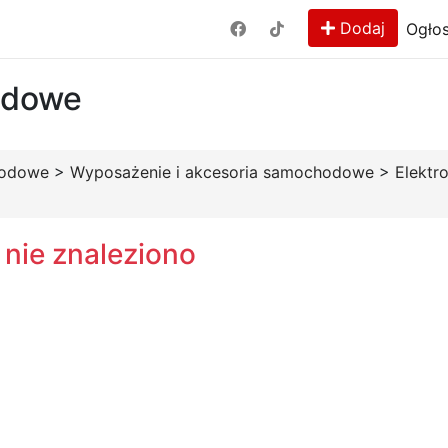
Dodaj
Ogłos
odowe
hodowe
>
Wyposażenie i akcesoria samochodowe
>
Elektr
 nie znaleziono