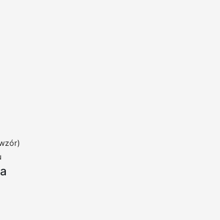
wzór)
u
ia