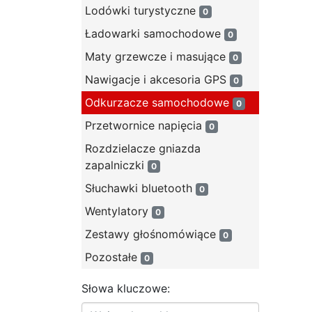
Lodówki turystyczne
0
Ładowarki samochodowe
0
Maty grzewcze i masujące
0
Nawigacje i akcesoria GPS
0
Odkurzacze samochodowe
0
Przetwornice napięcia
0
Rozdzielacze gniazda
zapalniczki
0
Słuchawki bluetooth
0
Wentylatory
0
Zestawy głośnomówiące
0
Pozostałe
0
Słowa kluczowe: