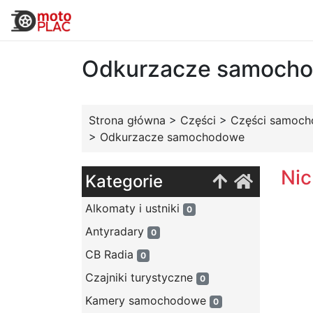
Odkurzacze samoch
Strona główna
>
Części
>
Części samoc
>
Odkurzacze samochodowe
Nic
Kategorie
Alkomaty i ustniki
0
Antyradary
0
CB Radia
0
Czajniki turystyczne
0
Kamery samochodowe
0