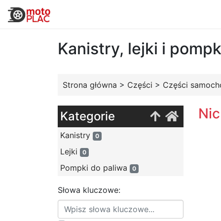
Kanistry, lejki i pomp
Strona główna
>
Części
>
Części samoc
Nic
Kategorie
Kanistry
0
Lejki
0
Pompki do paliwa
0
Słowa kluczowe: