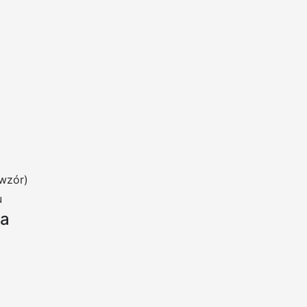
wzór)
u
ia