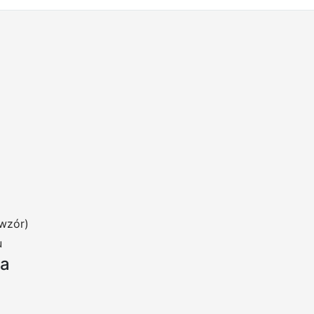
wzór)
u
ia