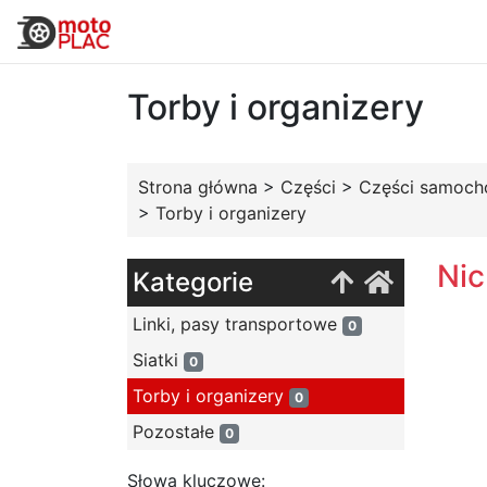
Torby i organizery
Strona główna
>
Części
>
Części samoc
>
Torby i organizery
Nic
Kategorie
Linki, pasy transportowe
0
Siatki
0
Torby i organizery
0
Pozostałe
0
Słowa kluczowe: