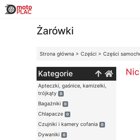
Żarówki
Strona główna
>
Części
>
Części samoc
Nic
Kategorie
Apteczki, gaśnice, kamizelki,
trójkąty
0
Bagażniki
0
Chlapacze
0
Czujniki i kamery cofania
0
Dywaniki
0