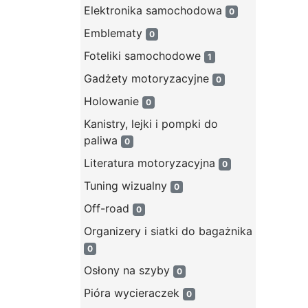
Elektronika samochodowa
0
Emblematy
0
Foteliki samochodowe
1
Gadżety motoryzacyjne
0
Holowanie
0
Kanistry, lejki i pompki do
paliwa
0
Literatura motoryzacyjna
0
Tuning wizualny
0
Off-road
0
Organizery i siatki do bagażnika
0
Osłony na szyby
0
Pióra wycieraczek
0