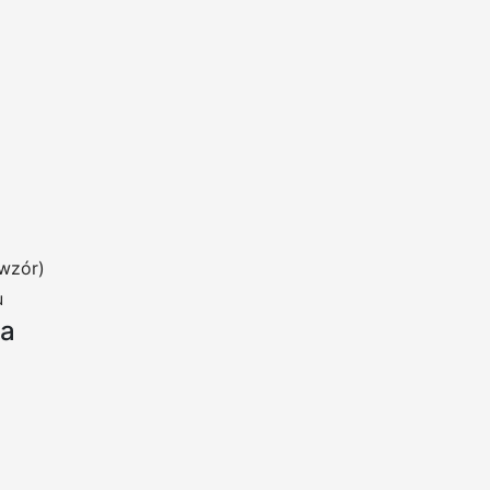
wzór)
u
ia