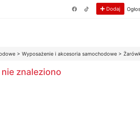
Dodaj
Ogłos
hodowe
>
Wyposażenie i akcesoria samochodowe
>
Żarówk
 nie znaleziono