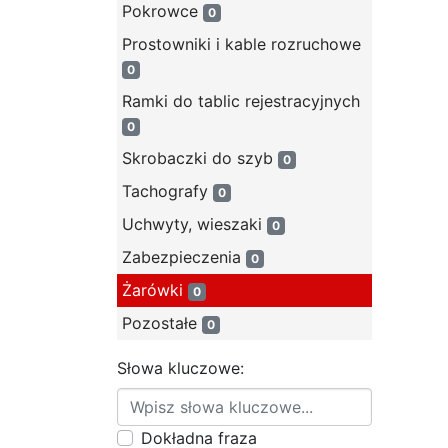
Pokrowce
0
Prostowniki i kable rozruchowe
0
Ramki do tablic rejestracyjnych
0
Skrobaczki do szyb
0
Tachografy
0
Uchwyty, wieszaki
0
Zabezpieczenia
0
Żarówki
0
Pozostałe
0
Słowa kluczowe:
Dokładna fraza