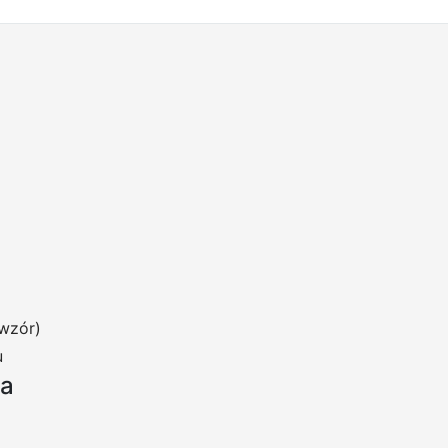
wzór)
u
ia