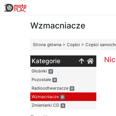
Wzmacniacze
Strona główna
>
Części
>
Części samoc
Nic
Kategorie
Głośniki
0
Pozostałe
0
Radioodtwarzacze
0
Wzmacniacze
0
Zmieniarki CD
0