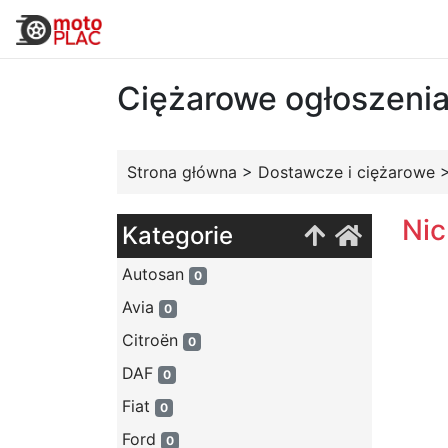
Ciężarowe ogłoszeni
Strona główna
>
Dostawcze i ciężarowe
Nic
Kategorie
Autosan
0
Avia
0
Citroën
0
DAF
0
Fiat
0
Ford
0