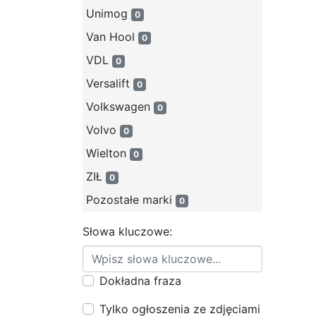
Unimog
0
Van Hool
0
VDL
0
Versalift
0
Volkswagen
0
Volvo
0
Wielton
0
ZIŁ
0
Pozostałe marki
0
Słowa kluczowe:
Dokładna fraza
Tylko ogłoszenia ze zdjęciami