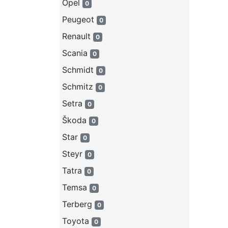
Opel
0
Peugeot
0
Renault
0
Scania
0
Schmidt
0
Schmitz
0
Setra
0
Škoda
0
Star
0
Steyr
0
Tatra
0
Temsa
0
Terberg
0
Toyota
0