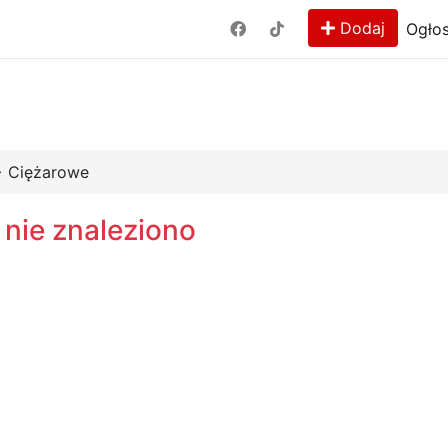
Dodaj
Ogłos
a
>
Ciężarowe
 nie znaleziono