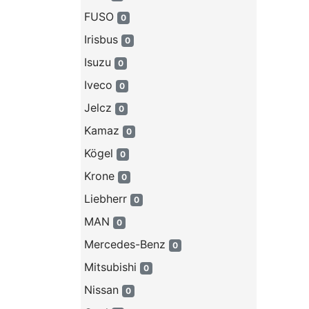
FUSO
0
Irisbus
0
Isuzu
0
Iveco
0
Jelcz
0
Kamaz
0
Kögel
0
Krone
0
Liebherr
0
MAN
0
Mercedes-Benz
0
Mitsubishi
0
Nissan
0