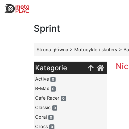
Sprint
Strona główna
>
Motocykle i skutery
>
Ba
Nic
Kategorie
Active
0
B-Max
0
Cafe Racer
0
Classic
0
Coral
0
Cross
0