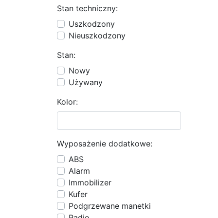
Stan techniczny:
Uszkodzony
Nieuszkodzony
Stan:
Nowy
Używany
Kolor:
Wyposażenie dodatkowe:
ABS
Alarm
Immobilizer
Kufer
Podgrzewane manetki
Radio