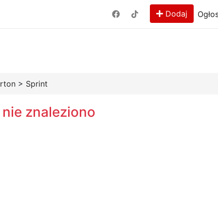
Dodaj
Ogłos
rton
>
Sprint
 nie znaleziono