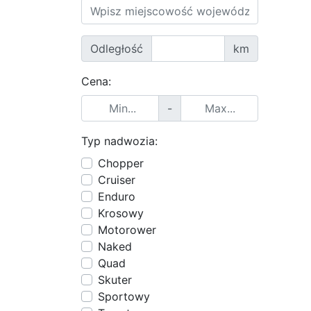
Odległość
km
Cena:
-
Typ nadwozia:
Chopper
Cruiser
Enduro
Krosowy
Motorower
Naked
Quad
Skuter
Sportowy