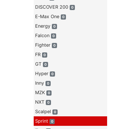
DISCOVER 200
0
E-Max One
0
Energy
0
Falcon
0
Fighter
0
FR
0
GT
0
Hyper
0
Inny
0
MZK
0
NXT
0
Scalpel
0
Sprint
0