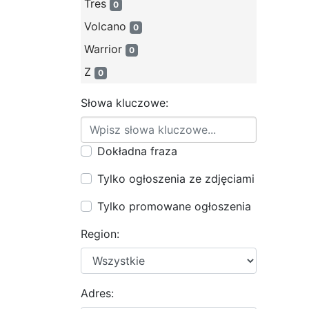
Tres
0
Volcano
0
Warrior
0
Z
0
Słowa kluczowe:
Dokładna fraza
Tylko ogłoszenia ze zdjęciami
Tylko promowane ogłoszenia
Region:
Adres: