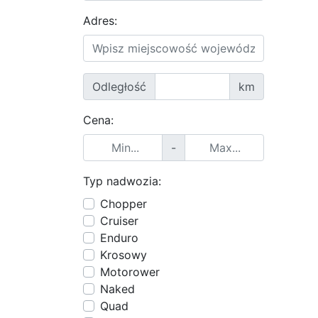
Adres:
Odległość
km
Cena:
-
Typ nadwozia:
Chopper
Cruiser
Enduro
Krosowy
Motorower
Naked
Quad