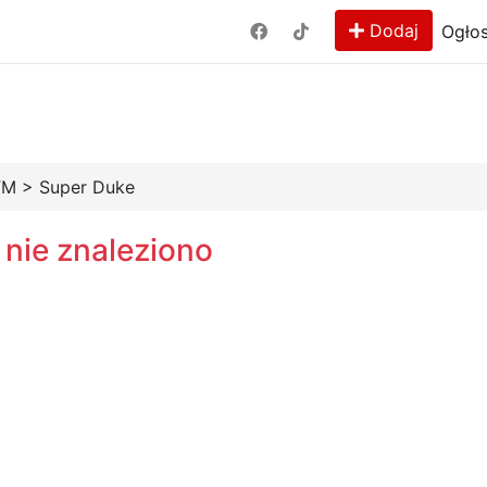
Dodaj
Ogłos
TM
>
Super Duke
 nie znaleziono