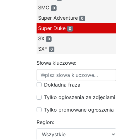
SMC
0
Super Adventure
0
Super Duke
0
SX
0
SXF
0
Słowa kluczowe:
Dokładna fraza
Tylko ogłoszenia ze zdjęciami
Tylko promowane ogłoszenia
Region: