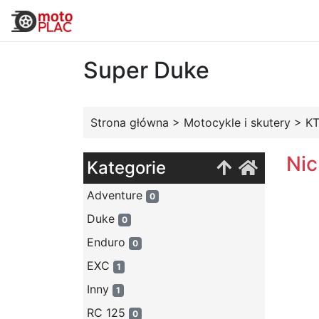
Super Duke
Strona główna
>
Motocykle i skutery
>
K
Nic
Kategorie
Adventure
0
Duke
0
Enduro
0
EXC
1
Inny
1
RC 125
0