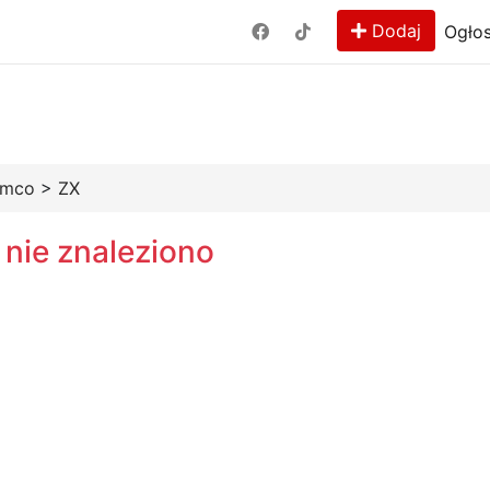
Dodaj
Ogłos
ymco
>
ZX
 nie znaleziono