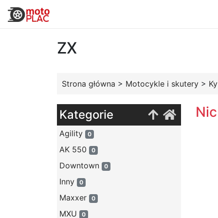
ZX
Strona główna
>
Motocykle i skutery
>
K
Nic
Kategorie
Agility
0
AK 550
0
Downtown
0
Inny
0
Maxxer
0
MXU
0