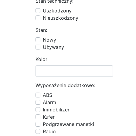
Stan techniczny:
Uszkodzony
Nieuszkodzony
Stan:
Nowy
Używany
Kolor:
Wyposażenie dodatkowe:
ABS
Alarm
Immobilizer
Kufer
Podgrzewane manetki
Radio