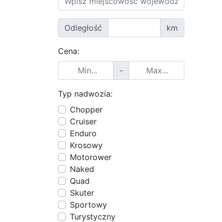
Odległość
km
Cena:
-
Typ nadwozia:
Chopper
Cruiser
Enduro
Krosowy
Motorower
Naked
Quad
Skuter
Sportowy
Turystyczny