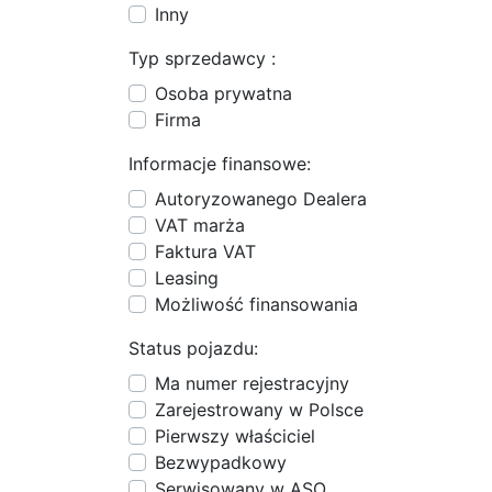
Inny
Typ sprzedawcy :
Osoba prywatna
Firma
Informacje finansowe:
Autoryzowanego Dealera
VAT marża
Faktura VAT
Leasing
Możliwość finansowania
Status pojazdu:
Ma numer rejestracyjny
Zarejestrowany w Polsce
Pierwszy właściciel
Bezwypadkowy
Serwisowany w ASO