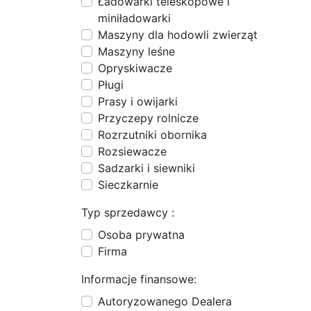
Ładowarki teleskopowe i
miniładowarki
Maszyny dla hodowli zwierząt
Maszyny leśne
Opryskiwacze
Pługi
Prasy i owijarki
Przyczepy rolnicze
Rozrzutniki obornika
Rozsiewacze
Sadzarki i siewniki
Sieczkarnie
Typ sprzedawcy :
Osoba prywatna
Firma
Informacje finansowe:
Autoryzowanego Dealera