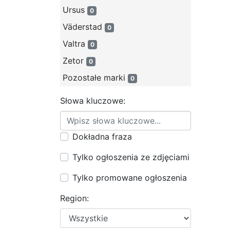
Ursus
0
Väderstad
0
Valtra
0
Zetor
0
Pozostałe marki
0
Słowa kluczowe:
Dokładna fraza
Tylko ogłoszenia ze zdjęciami
Tylko promowane ogłoszenia
Region: