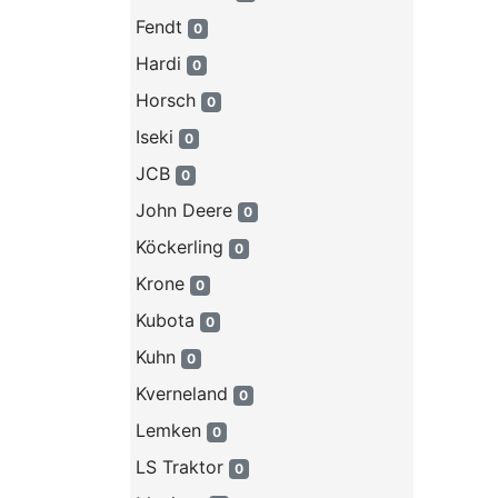
Fendt
0
Hardi
0
Horsch
0
Iseki
0
JCB
0
John Deere
0
Köckerling
0
Krone
0
Kubota
0
Kuhn
0
Kverneland
0
Lemken
0
LS Traktor
0