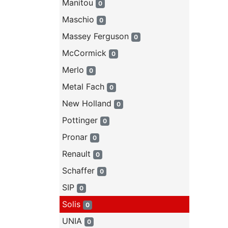
Manitou
0
Maschio
0
Massey Ferguson
0
McCormick
0
Merlo
0
Metal Fach
0
New Holland
0
Pottinger
0
Pronar
0
Renault
0
Schaffer
0
SIP
0
Solis
0
UNIA
0