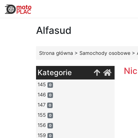
Alfasud
Strona główna
>
Samochody osobowe
>
Nic
Kategorie
145
0
146
0
147
0
155
0
156
0
159
0