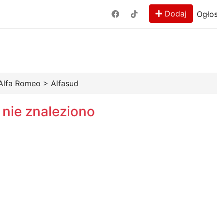
Dodaj
Ogłos
Alfa Romeo
>
Alfasud
 nie znaleziono