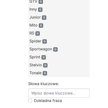
GTV
0
Inny
0
Junior
0
Mito
0
RS
0
Spider
0
Sportwagon
0
Sprint
0
Stelvio
0
Tonale
0
Słowa kluczowe:
Dokładna fraza