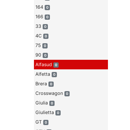
164
0
166
0
33
0
4C
0
75
0
90
0
Alfasud
0
Alfetta
0
Brera
0
Crosswagon
0
Giulia
0
Giulietta
0
GT
0