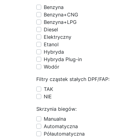
Benzyna
Benzyna+CNG
Benzyna+LPG
Diesel
Elektryczny
Etanol
Hybryda
Hybryda Plug-in
Wodór
Filtry cząstek stałych DPF/FAP:
TAK
NIE
Skrzynia biegów:
Manualna
Automatyczna
Półautomatyczna