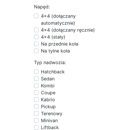
Napęd:
4x4 (dołączany
automatycznie)
4x4 (dołączany ręcznie)
4x4 (stały)
Na przednie koła
Na tylne koła
Typ nadwozia:
Hatchback
Sedan
Kombi
Coupe
Kabrio
Pickup
Terenowy
Minivan
Liftback