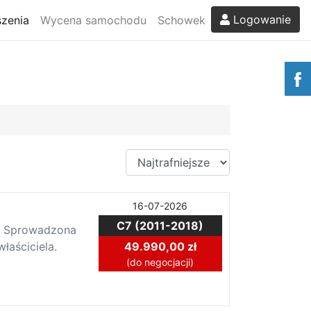
Logowanie
zenia
Wycena samochodu
Schowek
16-07-2026
C7 (2011-2018)
m. Sprowadzona
łaściciela.
49.990,00 zł
(do negocjacji)