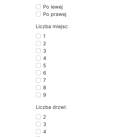
Po lewej
Po prawej
Liczba miejsc:
1
2
3
4
5
6
7
8
9
Liczba drzwi:
2
3
4