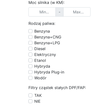
Moc silnika (w KM):
-
Rodzaj paliwa:
Benzyna
Benzyna+CNG
Benzyna+LPG
Diesel
Elektryczny
Etanol
Hybryda
Hybryda Plug-in
Wodór
Filtry cząstek stałych DPF/FAP:
TAK
NIE