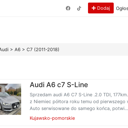
Dodaj
Ogłos
Audi
>
A6
>
C7 (2011-2018)
Audi A6 c7 S-Line
Sprzedam audi A6 C7 S-Line .2.0 TDI, 177k
z Niemiec półtora roku temu od pierwszego w
Auto serwisowane do samego końca, potwi...
Kujawsko-pomorskie