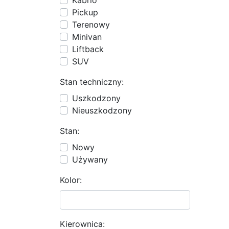
Kabrio
Pickup
Terenowy
Minivan
Liftback
SUV
Stan techniczny:
Uszkodzony
Nieuszkodzony
Stan:
Nowy
Używany
Kolor:
Kierownica: