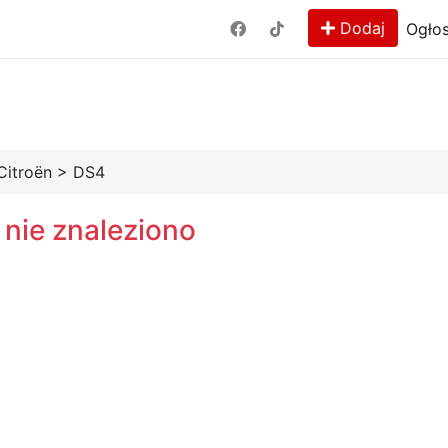
Dodaj
Ogłos
Citroën
>
DS4
 nie znaleziono