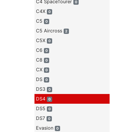
C4 SpaceTourer
0
C4X
0
C5
0
C5 Aircross
2
C5X
0
C6
0
C8
0
CX
0
DS
0
DS3
0
DS4
0
DS5
0
DS7
0
Evasion
0