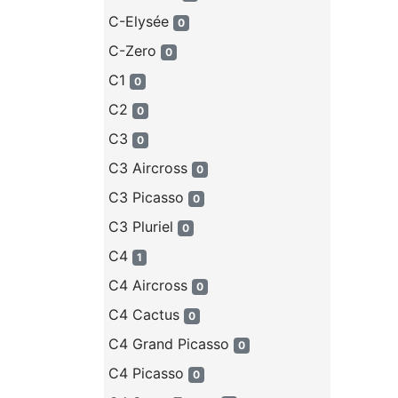
C-Elysée
0
C-Zero
0
C1
0
C2
0
C3
0
C3 Aircross
0
C3 Picasso
0
C3 Pluriel
0
C4
1
C4 Aircross
0
C4 Cactus
0
C4 Grand Picasso
0
C4 Picasso
0