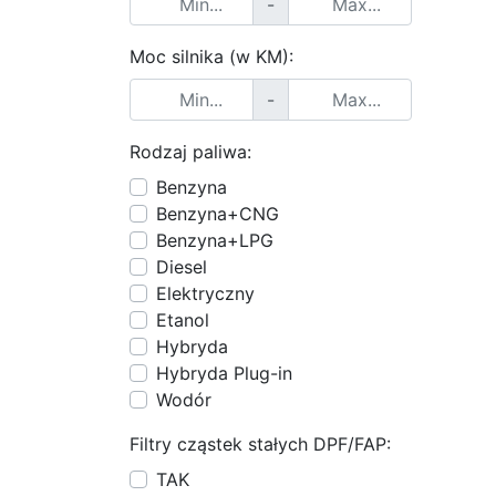
-
Moc silnika (w KM):
-
Rodzaj paliwa:
Benzyna
Benzyna+CNG
Benzyna+LPG
Diesel
Elektryczny
Etanol
Hybryda
Hybryda Plug-in
Wodór
Filtry cząstek stałych DPF/FAP:
TAK