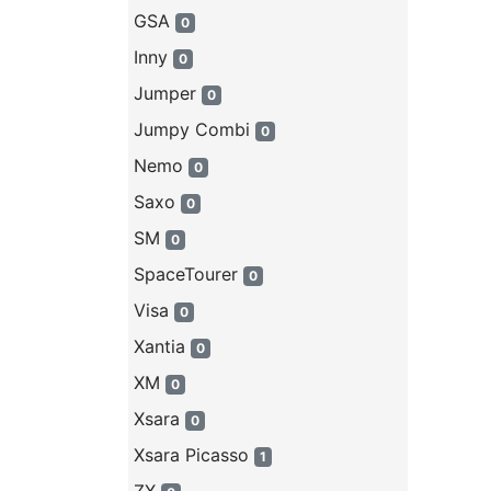
GSA
0
Inny
0
Jumper
0
Jumpy Combi
0
Nemo
0
Saxo
0
SM
0
SpaceTourer
0
Visa
0
Xantia
0
XM
0
Xsara
0
Xsara Picasso
1