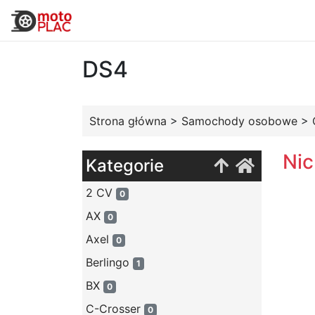
DS4
Strona główna
>
Samochody osobowe
>
Nic
Kategorie
2 CV
0
AX
0
Axel
0
Berlingo
1
BX
0
C-Crosser
0