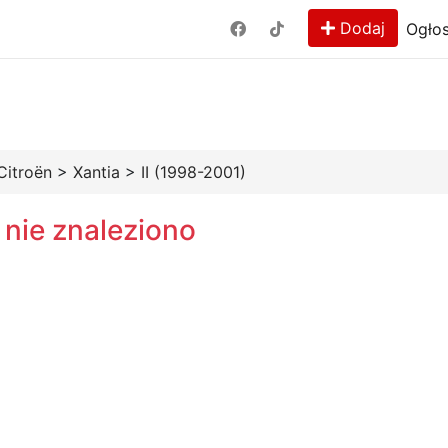
Dodaj
Ogłos
Citroën
>
Xantia
>
II (1998-2001)
 nie znaleziono