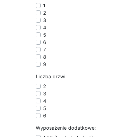
1
2
3
4
5
6
7
8
9
Liczba drzwi:
2
3
4
5
6
Wyposażenie dodatkowe: