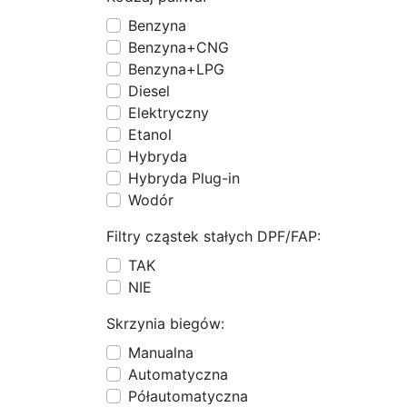
Benzyna
Benzyna+CNG
Benzyna+LPG
Diesel
Elektryczny
Etanol
Hybryda
Hybryda Plug-in
Wodór
Filtry cząstek stałych DPF/FAP:
TAK
NIE
Skrzynia biegów:
Manualna
Automatyczna
Półautomatyczna