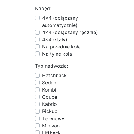
Napęd:
4x4 (dołączany
automatycznie)
4x4 (dołączany ręcznie)
4x4 (stały)
Na przednie koła
Na tylne koła
Typ nadwozia:
Hatchback
Sedan
Kombi
Coupe
Kabrio
Pickup
Terenowy
Minivan
Liftback