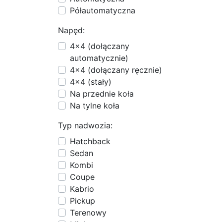
Półautomatyczna
Napęd:
4x4 (dołączany
automatycznie)
4x4 (dołączany ręcznie)
4x4 (stały)
Na przednie koła
Na tylne koła
Typ nadwozia:
Hatchback
Sedan
Kombi
Coupe
Kabrio
Pickup
Terenowy