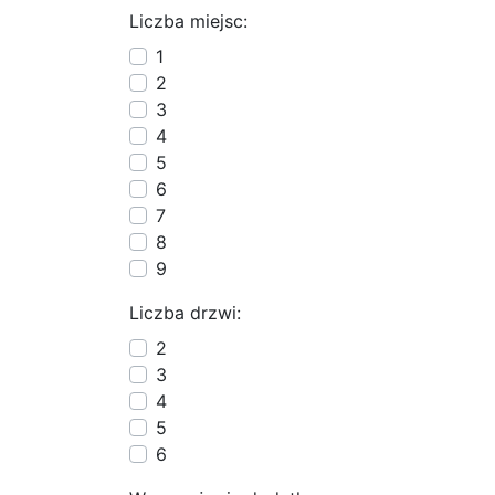
Liczba miejsc:
1
2
3
4
5
6
7
8
9
Liczba drzwi:
2
3
4
5
6