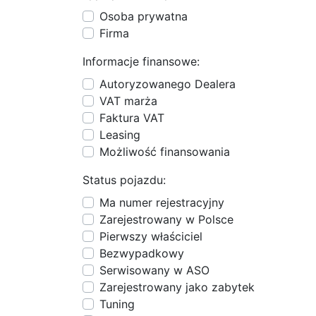
Osoba prywatna
Firma
Informacje finansowe:
Autoryzowanego Dealera
VAT marża
Faktura VAT
Leasing
Możliwość finansowania
Status pojazdu:
Ma numer rejestracyjny
Zarejestrowany w Polsce
Pierwszy właściciel
Bezwypadkowy
Serwisowany w ASO
Zarejestrowany jako zabytek
Tuning