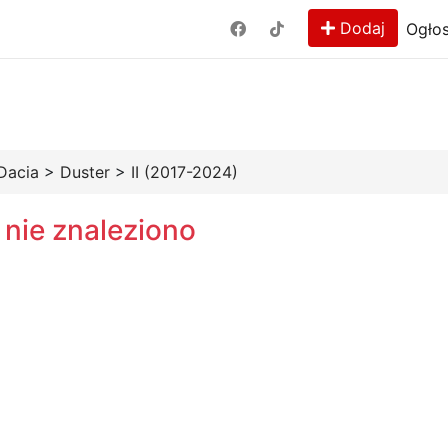
Dodaj
Ogłos
Dacia
>
Duster
>
II (2017-2024)
 nie znaleziono