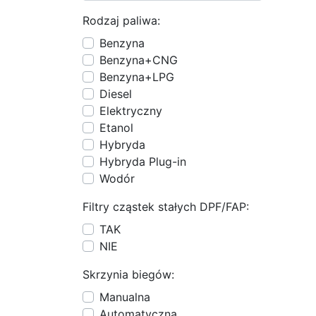
Rodzaj paliwa:
Benzyna
Benzyna+CNG
Benzyna+LPG
Diesel
Elektryczny
Etanol
Hybryda
Hybryda Plug-in
Wodór
Filtry cząstek stałych DPF/FAP:
TAK
NIE
Skrzynia biegów:
Manualna
Automatyczna