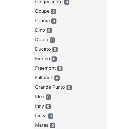
Cinquecento
0
Coupe
0
Croma
0
Dino
0
Doblo
0
Ducato
0
Fiorino
0
Freemont
0
Fullback
0
Grande Punto
0
Idea
0
Inny
0
Linea
0
Marea
0