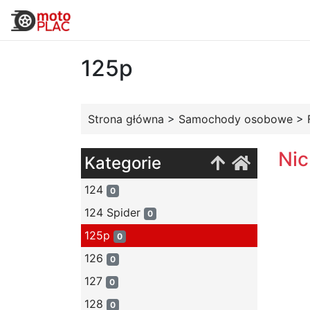
125p
Strona główna
>
Samochody osobowe
>
Nic
Kategorie
124
0
124 Spider
0
125p
0
126
0
127
0
128
0