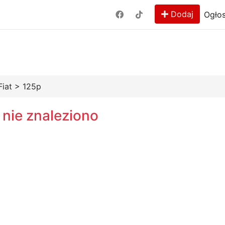
Dodaj
Ogłos
Fiat
>
125p
 nie znaleziono