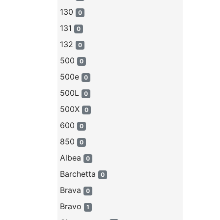
130
0
131
0
132
0
500
0
500e
0
500L
0
500X
0
600
0
850
0
Albea
0
Barchetta
0
Brava
0
Bravo
1