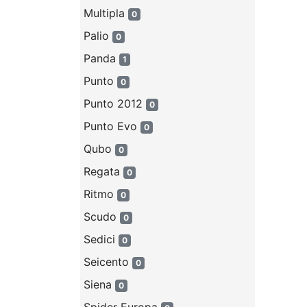
Multipla
0
Palio
0
Panda
1
Punto
0
Punto 2012
0
Punto Evo
0
Qubo
0
Regata
0
Ritmo
0
Scudo
0
Sedici
0
Seicento
0
Siena
0