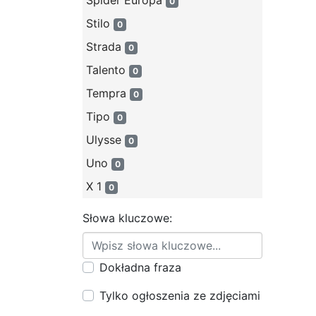
Spider Europa
0
Stilo
0
Strada
0
Talento
0
Tempra
0
Tipo
0
Ulysse
0
Uno
0
X 1
0
Słowa kluczowe:
Dokładna fraza
Tylko ogłoszenia ze zdjęciami