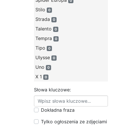
Spider Europa
0
Stilo
0
Strada
0
Talento
0
Tempra
0
Tipo
0
Ulysse
0
Uno
0
X 1
0
Słowa kluczowe:
Dokładna fraza
Tylko ogłoszenia ze zdjęciami