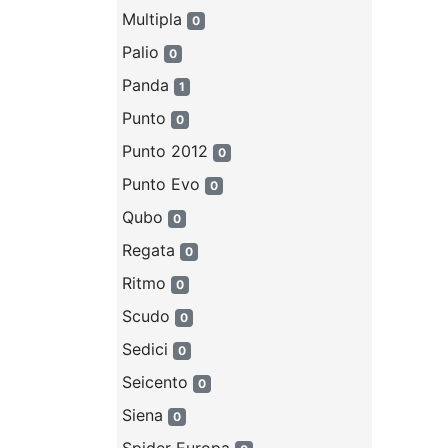
Multipla
0
Palio
0
Panda
1
Punto
0
Punto 2012
0
Punto Evo
0
Qubo
0
Regata
0
Ritmo
0
Scudo
0
Sedici
0
Seicento
0
Siena
0