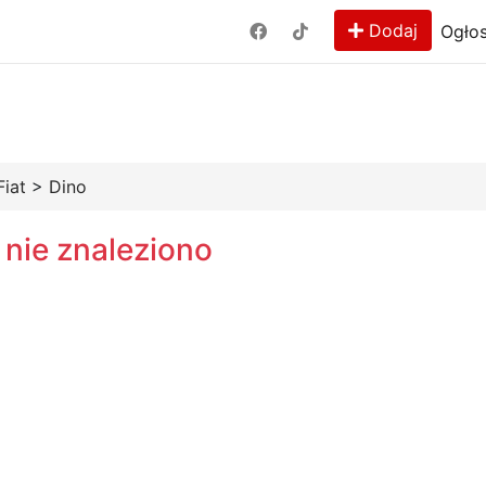
Dodaj
Ogłos
Fiat
>
Dino
 nie znaleziono