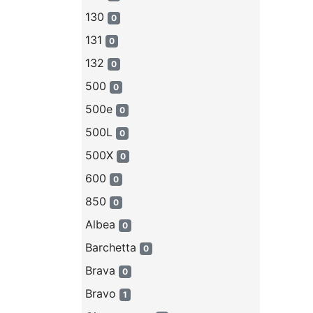
130
0
131
0
132
0
500
0
500e
0
500L
0
500X
0
600
0
850
0
Albea
0
Barchetta
0
Brava
0
Bravo
1