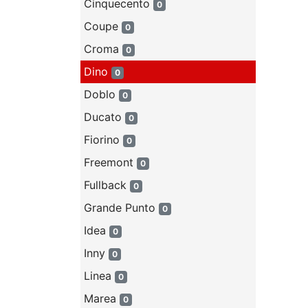
Cinquecento
0
Coupe
0
Croma
0
Dino
0
Doblo
0
Ducato
0
Fiorino
0
Freemont
0
Fullback
0
Grande Punto
0
Idea
0
Inny
0
Linea
0
Marea
0