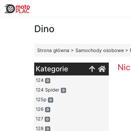
Dino
Strona główna
>
Samochody osobowe
>
Nic
Kategorie
124
0
124 Spider
0
125p
0
126
0
127
0
128
0