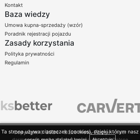
Kontakt
Baza wiedzy
Umowa kupna-sprzedaży (wzór)
Poradnik rejestracji pojazdu
Zasady korzystania
Polityka prywatności
Regulamin
Ta strona używa ciasteczek (cookies), dzięki którym nasz
Copyright
©
2024
-
2026
Moto-Plac.pl
- lider
darmowych ogłoszeń motoryzacyjnych w Polsce
serwis może działać lepiej.
Akceptuję