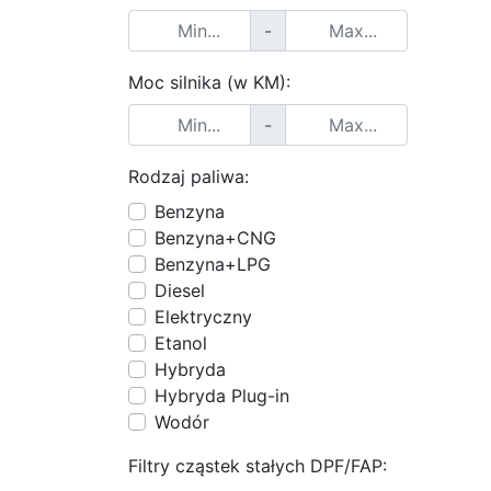
-
Moc silnika (w KM):
-
Rodzaj paliwa:
Benzyna
Benzyna+CNG
Benzyna+LPG
Diesel
Elektryczny
Etanol
Hybryda
Hybryda Plug-in
Wodór
Filtry cząstek stałych DPF/FAP: