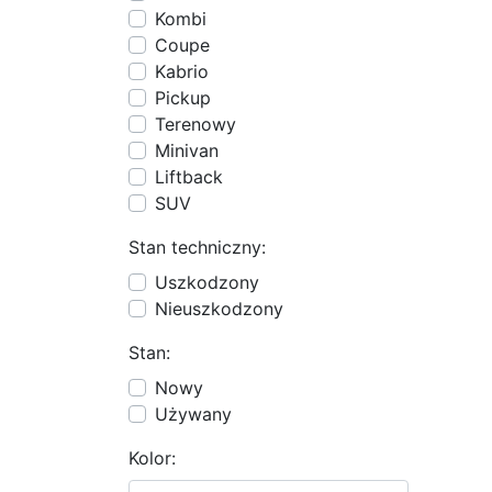
Kombi
Coupe
Kabrio
Pickup
Terenowy
Minivan
Liftback
SUV
Stan techniczny:
Uszkodzony
Nieuszkodzony
Stan:
Nowy
Używany
Kolor: