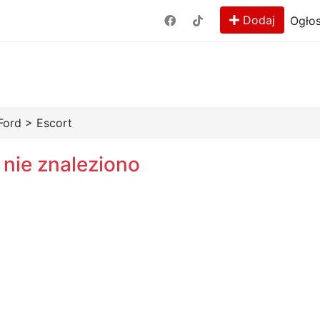
Dodaj
Ogłos
Ford
>
Escort
 nie znaleziono