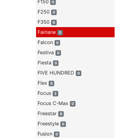
F150
0
F250
0
F350
0
Fairlane
0
Falcon
0
Festiva
0
Fiesta
0
FIVE HUNDRED
0
Flex
0
Focus
2
Focus C-Max
0
Freestar
0
Freestyle
0
Fusion
0