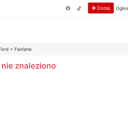
Dodaj
Ogłos
Ford
>
Fairlane
 nie znaleziono