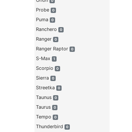
Orion
0
Probe
0
Puma
0
Ranchero
0
Ranger
0
Ranger Raptor
0
S-Max
1
Scorpio
0
Sierra
0
Streetka
0
Taunus
0
Taurus
0
Tempo
0
Thunderbird
0