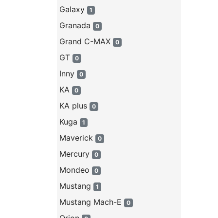
Galaxy
1
Granada
0
Grand C-MAX
0
GT
0
Inny
0
KA
0
KA plus
0
Kuga
1
Maverick
0
Mercury
0
Mondeo
0
Mustang
1
Mustang Mach-E
0