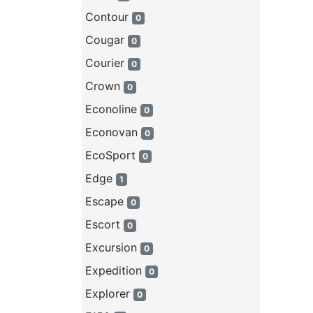
Contour
0
Cougar
0
Courier
0
Crown
0
Econoline
0
Econovan
0
EcoSport
0
Edge
1
Escape
0
Escort
0
Excursion
0
Expedition
0
Explorer
0