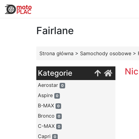
Fairlane
Strona główna
>
Samochody osobowe
>
Nic
Kategorie
Aerostar
0
Aspire
0
B-MAX
0
Bronco
0
C-MAX
0
Capri
0