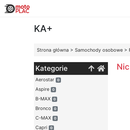
KA+
Strona główna
>
Samochody osobowe
>
Nic
Kategorie
Aerostar
0
Aspire
0
B-MAX
0
Bronco
0
C-MAX
0
Capri
0