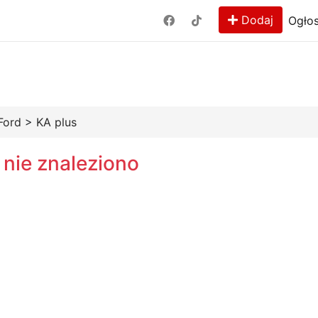
Dodaj
Ogłos
Ford
>
KA plus
 nie znaleziono