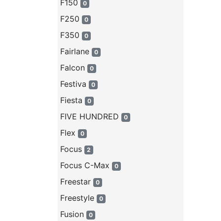
F150
0
F250
0
F350
0
Fairlane
0
Falcon
0
Festiva
0
Fiesta
0
FIVE HUNDRED
0
Flex
0
Focus
2
Focus C-Max
0
Freestar
0
Freestyle
0
Fusion
0