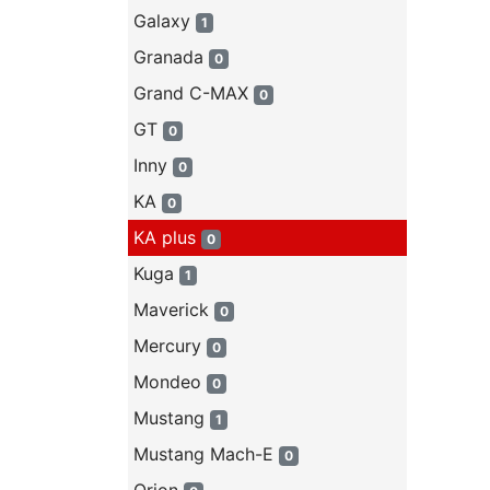
Galaxy
1
Granada
0
Grand C-MAX
0
GT
0
Inny
0
KA
0
KA plus
0
Kuga
1
Maverick
0
Mercury
0
Mondeo
0
Mustang
1
Mustang Mach-E
0