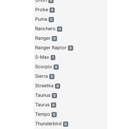
Orion
0
Probe
0
Puma
0
Ranchero
0
Ranger
0
Ranger Raptor
0
S-Max
1
Scorpio
0
Sierra
0
Streetka
0
Taunus
0
Taurus
0
Tempo
0
Thunderbird
0