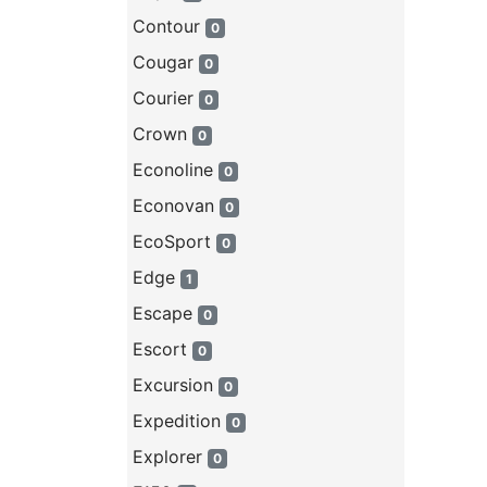
Contour
0
Cougar
0
Courier
0
Crown
0
Econoline
0
Econovan
0
EcoSport
0
Edge
1
Escape
0
Escort
0
Excursion
0
Expedition
0
Explorer
0