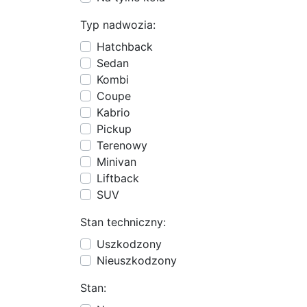
Typ nadwozia:
Hatchback
Sedan
Kombi
Coupe
Kabrio
Pickup
Terenowy
Minivan
Liftback
SUV
Stan techniczny:
Uszkodzony
Nieuszkodzony
Stan: