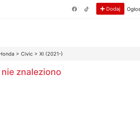
Dodaj
Ogłos
Honda
>
Civic
>
XI (2021-)
 nie znaleziono