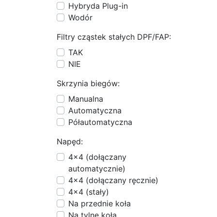
Hybryda Plug-in
Wodór
Filtry cząstek stałych DPF/FAP:
TAK
NIE
Skrzynia biegów:
Manualna
Automatyczna
Półautomatyczna
Napęd:
4x4 (dołączany
automatycznie)
4x4 (dołączany ręcznie)
4x4 (stały)
Na przednie koła
Na tylne koła