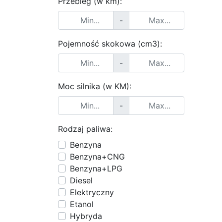
Przebieg (w km):
-
Pojemność skokowa (cm3):
-
Moc silnika (w KM):
-
Rodzaj paliwa:
Benzyna
Benzyna+CNG
Benzyna+LPG
Diesel
Elektryczny
Etanol
Hybryda