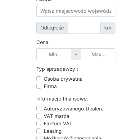
Odległość
km
Cena:
-
Typ sprzedawcy :
Osoba prywatna
Firma
Informacje finansowe:
Autoryzowanego Dealera
VAT marża
Faktura VAT
Leasing
Możliwość finansowania