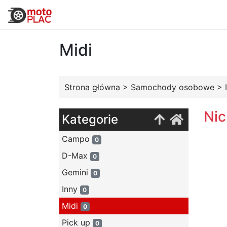
Midi
Strona główna
>
Samochody osobowe
>
Nic
Kategorie
Campo
0
D-Max
0
Gemini
0
Inny
0
Midi
0
Pick up
0