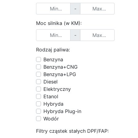
-
Moc silnika (w KM):
-
Rodzaj paliwa:
Benzyna
Benzyna+CNG
Benzyna+LPG
Diesel
Elektryczny
Etanol
Hybryda
Hybryda Plug-in
Wodór
Filtry cząstek stałych DPF/FAP: