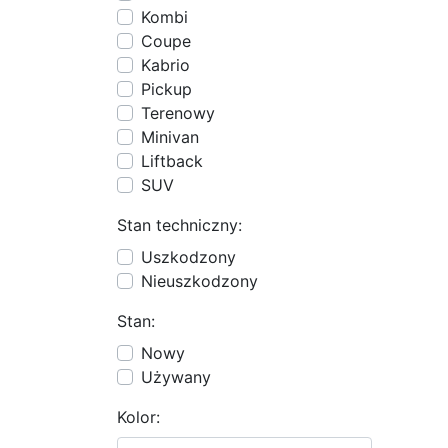
Kombi
Coupe
Kabrio
Pickup
Terenowy
Minivan
Liftback
SUV
Stan techniczny:
Uszkodzony
Nieuszkodzony
Stan:
Nowy
Używany
Kolor: