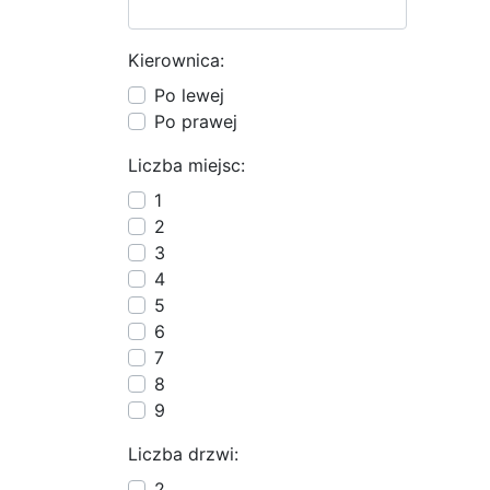
Kierownica:
Po lewej
Po prawej
Liczba miejsc:
1
2
3
4
5
6
7
8
9
Liczba drzwi:
2