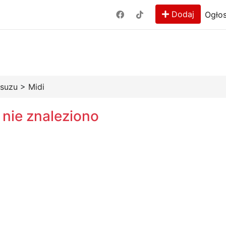
Dodaj
Ogłos
Isuzu
>
Midi
 nie znaleziono