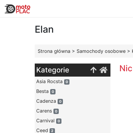
Elan
Strona główna
>
Samochody osobowe
>
Nic
Kategorie
Asia Rocsta
0
Besta
0
Cadenza
0
Carens
0
Carnival
0
Ceed
2