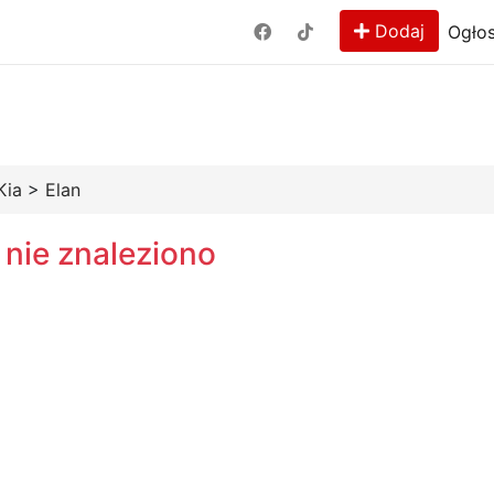
Dodaj
Ogłos
Kia
>
Elan
 nie znaleziono