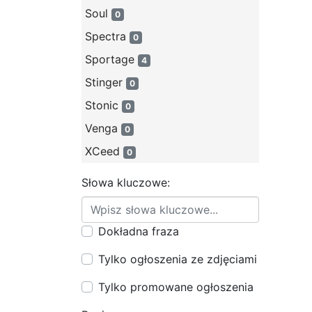
Soul
0
Spectra
0
Sportage
4
Stinger
0
Stonic
0
Venga
0
XCeed
0
Słowa kluczowe:
Dokładna fraza
Tylko ogłoszenia ze zdjęciami
Tylko promowane ogłoszenia