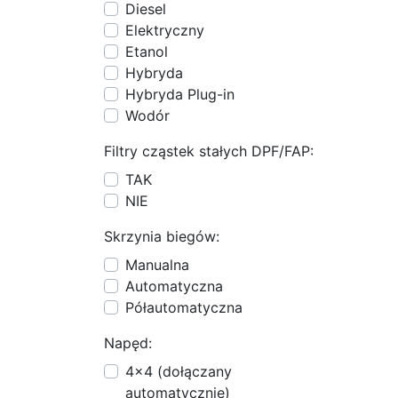
Diesel
Elektryczny
Etanol
Hybryda
Hybryda Plug-in
Wodór
Filtry cząstek stałych DPF/FAP:
TAK
NIE
Skrzynia biegów:
Manualna
Automatyczna
Półautomatyczna
Napęd:
4x4 (dołączany
automatycznie)