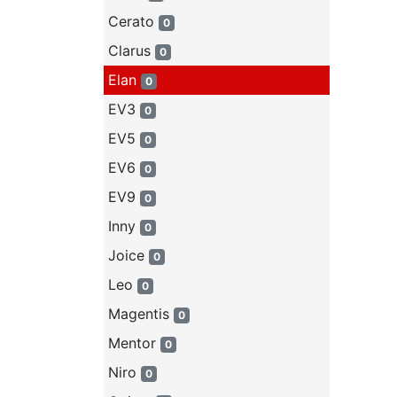
Cerato
0
Clarus
0
Elan
0
EV3
0
EV5
0
EV6
0
EV9
0
Inny
0
Joice
0
Leo
0
Magentis
0
Mentor
0
Niro
0