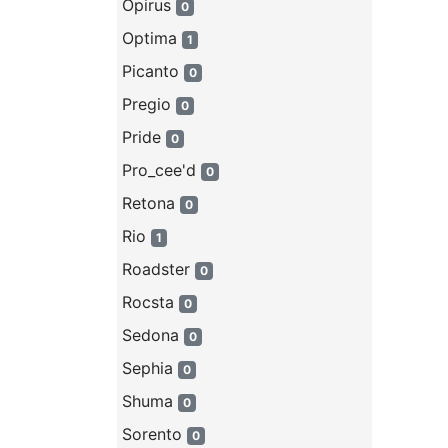
Opirus
0
Optima
1
Picanto
0
Pregio
0
Pride
0
Pro_cee'd
0
Retona
0
Rio
1
Roadster
0
Rocsta
0
Sedona
0
Sephia
0
Shuma
0
Sorento
0