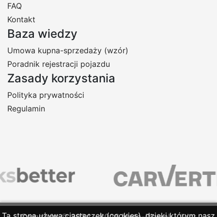
FAQ
Kontakt
Baza wiedzy
Umowa kupna-sprzedaży (wzór)
Poradnik rejestracji pojazdu
Zasady korzystania
Polityka prywatności
Regulamin
Ta strona używa ciasteczek (cookies), dzięki którym nasz
Copyright
©
2024
-
2026
Moto-Plac.pl
- lider