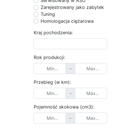
Serwisowany w ASO
Zarejestrowany jako zabytek
Tuning
Homologacja ciężarowa
Kraj pochodzenia:
Rok produkcji:
-
Przebieg (w km):
-
Pojemność skokowa (cm3):
-