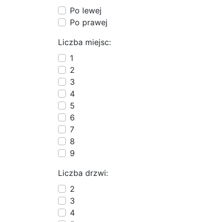
Po lewej
Po prawej
Liczba miejsc:
1
2
3
4
5
6
7
8
9
Liczba drzwi:
2
3
4