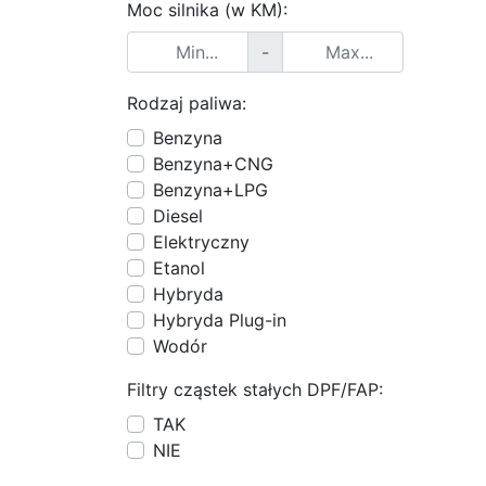
Moc silnika (w KM):
-
Rodzaj paliwa:
Benzyna
Benzyna+CNG
Benzyna+LPG
Diesel
Elektryczny
Etanol
Hybryda
Hybryda Plug-in
Wodór
Filtry cząstek stałych DPF/FAP:
TAK
NIE