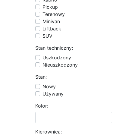
Pickup
Terenowy
Minivan
Liftback
SUV
Stan techniczny:
Uszkodzony
Nieuszkodzony
Stan:
Nowy
Używany
Kolor:
Kierownica: