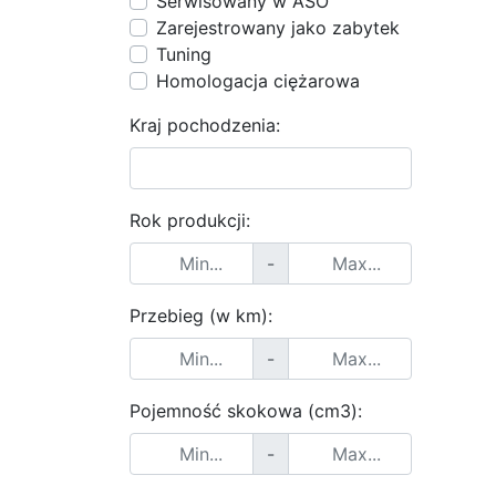
Serwisowany w ASO
Zarejestrowany jako zabytek
Tuning
Homologacja ciężarowa
Kraj pochodzenia:
Rok produkcji:
-
Przebieg (w km):
-
Pojemność skokowa (cm3):
-