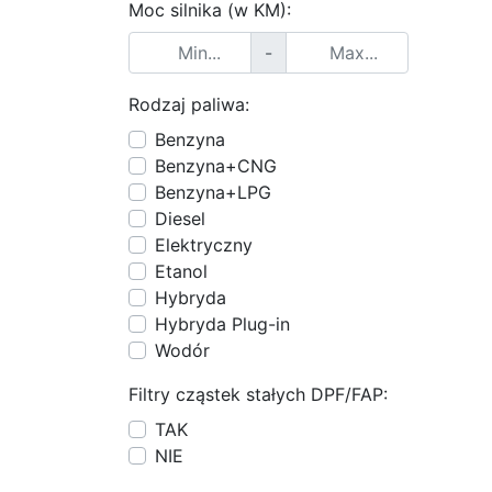
Moc silnika (w KM):
-
Rodzaj paliwa:
Benzyna
Benzyna+CNG
Benzyna+LPG
Diesel
Elektryczny
Etanol
Hybryda
Hybryda Plug-in
Wodór
Filtry cząstek stałych DPF/FAP:
TAK
NIE