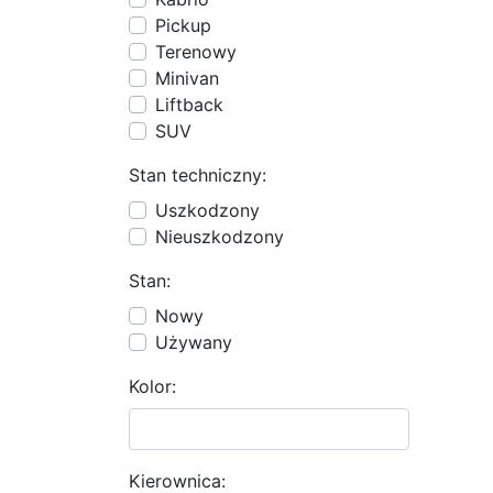
Pickup
Terenowy
Minivan
Liftback
SUV
Stan techniczny:
Uszkodzony
Nieuszkodzony
Stan:
Nowy
Używany
Kolor:
Kierownica: