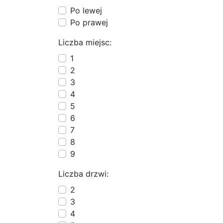
Po lewej
Po prawej
Liczba miejsc:
1
2
3
4
5
6
7
8
9
Liczba drzwi:
2
3
4