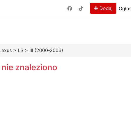
Dodaj
Ogłos
Lexus
>
LS
>
III (2000-2006)
 nie znaleziono