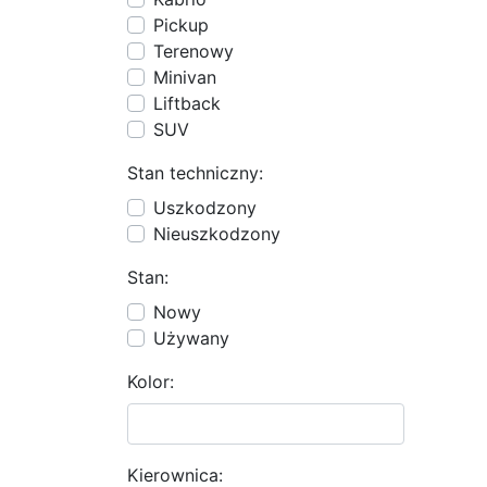
Pickup
Terenowy
Minivan
Liftback
SUV
Stan techniczny:
Uszkodzony
Nieuszkodzony
Stan:
Nowy
Używany
Kolor:
Kierownica: