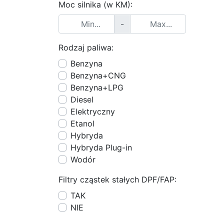
Moc silnika (w KM):
-
Rodzaj paliwa:
Benzyna
Benzyna+CNG
Benzyna+LPG
Diesel
Elektryczny
Etanol
Hybryda
Hybryda Plug-in
Wodór
Filtry cząstek stałych DPF/FAP:
TAK
NIE