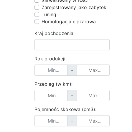
Serwisowany w ASO
Zarejestrowany jako zabytek
Tuning
Homologacja ciężarowa
Kraj pochodzenia:
Rok produkcji:
-
Przebieg (w km):
-
Pojemność skokowa (cm3):
-