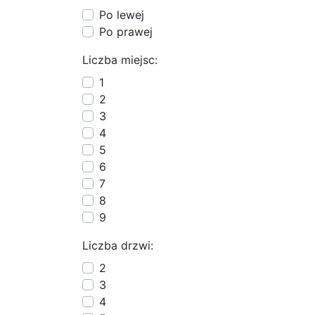
Po lewej
Po prawej
Liczba miejsc:
1
2
3
4
5
6
7
8
9
Liczba drzwi:
2
3
4