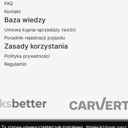
FAQ
Kontakt
Baza wiedzy
Umowa kupna-sprzedaży (wzór)
Poradnik rejestracji pojazdu
Zasady korzystania
Polityka prywatności
Regulamin
Ta strona używa ciasteczek (cookies), dzięki którym nasz
Copyright
©
2024
-
2026
Moto-Plac.pl
- lider