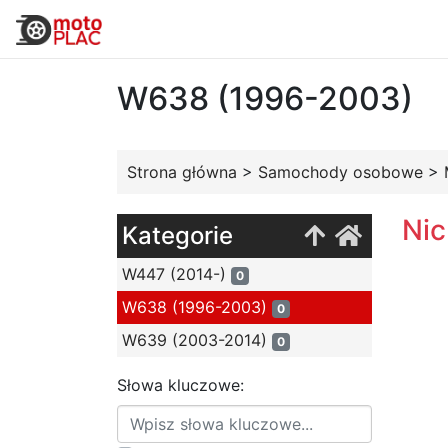
W638 (1996-2003)
Strona główna
>
Samochody osobowe
>
Nic
Kategorie
W447 (2014-)
0
W638 (1996-2003)
0
W639 (2003-2014)
0
Słowa kluczowe: