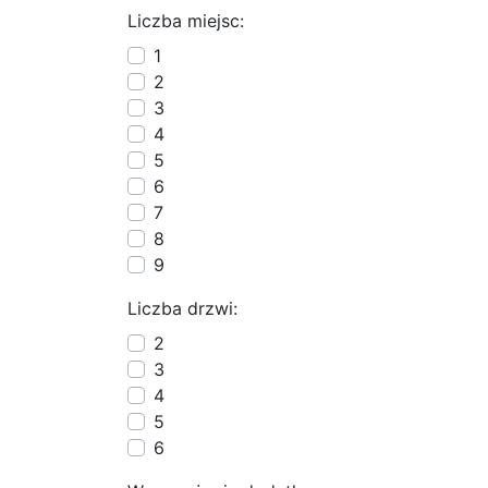
Liczba miejsc:
1
2
3
4
5
6
7
8
9
Liczba drzwi:
2
3
4
5
6