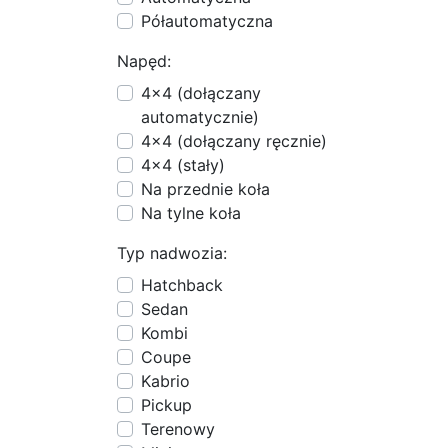
Półautomatyczna
Napęd:
4x4 (dołączany
automatycznie)
4x4 (dołączany ręcznie)
4x4 (stały)
Na przednie koła
Na tylne koła
Typ nadwozia:
Hatchback
Sedan
Kombi
Coupe
Kabrio
Pickup
Terenowy