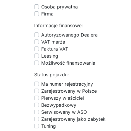
Osoba prywatna
Firma
Informacje finansowe:
Autoryzowanego Dealera
VAT marża
Faktura VAT
Leasing
Możliwość finansowania
Status pojazdu:
Ma numer rejestracyjny
Zarejestrowany w Polsce
Pierwszy właściciel
Bezwypadkowy
Serwisowany w ASO
Zarejestrowany jako zabytek
Tuning