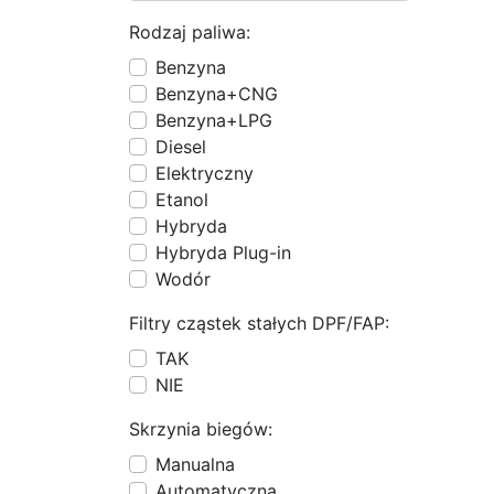
Rodzaj paliwa:
Benzyna
Benzyna+CNG
Benzyna+LPG
Diesel
Elektryczny
Etanol
Hybryda
Hybryda Plug-in
Wodór
Filtry cząstek stałych DPF/FAP:
TAK
NIE
Skrzynia biegów:
Manualna
Automatyczna