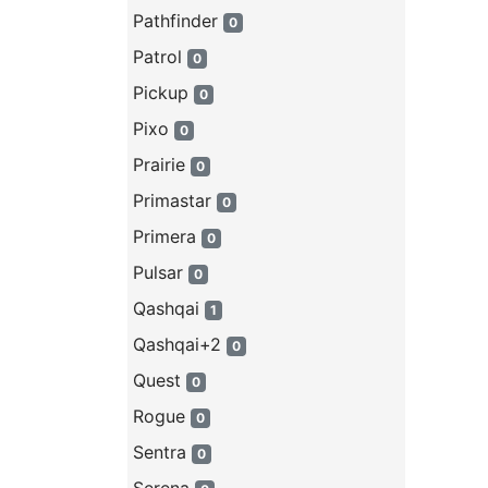
Pathfinder
0
Patrol
0
Pickup
0
Pixo
0
Prairie
0
Primastar
0
Primera
0
Pulsar
0
Qashqai
1
Qashqai+2
0
Quest
0
Rogue
0
Sentra
0