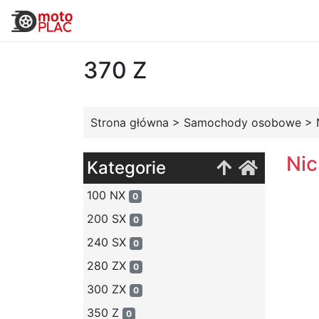
370 Z
Strona główna
>
Samochody osobowe
>
Nic
Kategorie
100 NX
0
200 SX
0
240 SX
0
280 ZX
0
300 ZX
0
350 Z
0