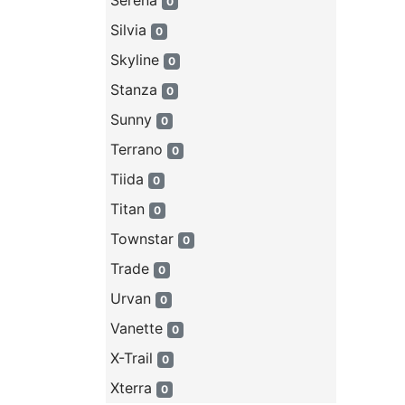
Serena
0
Silvia
0
Skyline
0
Stanza
0
Sunny
0
Terrano
0
Tiida
0
Titan
0
Townstar
0
Trade
0
Urvan
0
Vanette
0
X-Trail
0
Xterra
0