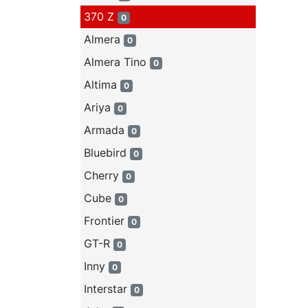
370 Z
0
Almera
0
Almera Tino
0
Altima
0
Ariya
0
Armada
0
Bluebird
0
Cherry
0
Cube
0
Frontier
0
GT-R
0
Inny
0
Interstar
0