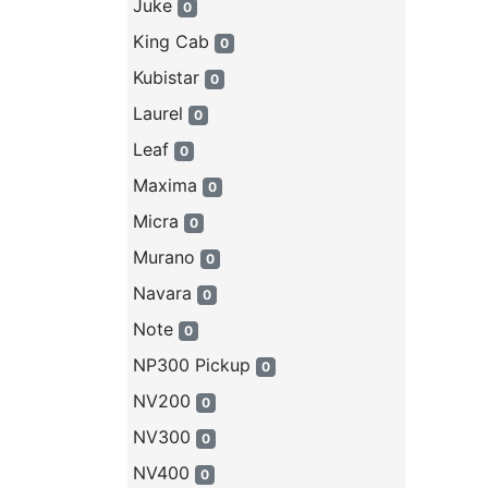
Juke
0
King Cab
0
Kubistar
0
Laurel
0
Leaf
0
Maxima
0
Micra
0
Murano
0
Navara
0
Note
0
NP300 Pickup
0
NV200
0
NV300
0
NV400
0