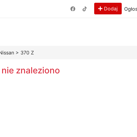
Dodaj
Ogłos
Nissan
>
370 Z
 nie znaleziono